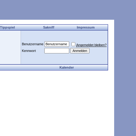
 Tippspiel
Sakniff
Impressum
Benutzername
Angemeldet bleiben?
Kennwort
Kalender