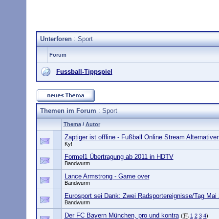
Unterforen
: Sport
Forum
Fussball-Tippspiel
Themen im Forum
: Sport
Thema
/
Autor
Zaptiger ist offline - Fußball Online Stream Alternative
Ky!
Formel1 Übertragung ab 2011 in HDTV
Bandwurm
Lance Armstrong - Game over
Bandwurm
Eurosport sei Dank: Zwei Radsportereignisse/Tag Mai
Bandwurm
Der FC Bayern München, pro und kontra
(
1
2
3
4
)