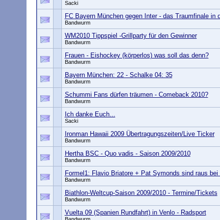
Sacki
FC Bayern München gegen Inter - das Traumfinale in 
Bandwurm
WM2010 Tippspiel -Grillparty für den Gewinner
Bandwurm
Frauen - Eishockey (körperlos) was soll das denn?
Bandwurm
Bayern München: 22 - Schalke 04: 35
Bandwurm
Schummi Fans dürfen träumen - Comeback 2010?
Bandwurm
Ich danke Euch...
Sacki
Ironman Hawaii 2009 Übertragungszeiten/Live Ticker
Bandwurm
Hertha BSC - Quo vadis - Saison 2009/2010
Bandwurm
Formel1: Flavio Briatore + Pat Symonds sind raus bei
Bandwurm
Biathlon-Weltcup-Saison 2009/2010 - Termine/Tickets
Bandwurm
Vuelta 09 (Spanien Rundfahrt) in Venlo - Radsport
Bandwurm