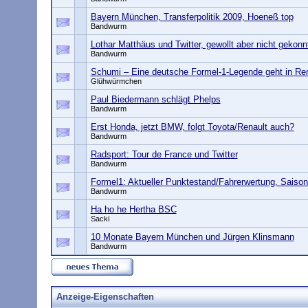
Bayern München, Transferpolitik 2009, Hoeneß top
Bandwurm
Lothar Matthäus und Twitter, gewollt aber nicht gekonn
Bandwurm
Schumi – Eine deutsche Formel-1-Legende geht in Ren
Glühwürmchen
Paul Biedermann schlägt Phelps
Bandwurm
Erst Honda, jetzt BMW, folgt Toyota/Renault auch?
Bandwurm
Radsport: Tour de France und Twitter
Bandwurm
Formel1: Aktueller Punktestand/Fahrerwertung, Saiso
Bandwurm
Ha ho he Hertha BSC
Sacki
10 Monate Bayern München und Jürgen Klinsmann
Bandwurm
Anzeige-Eigenschaften