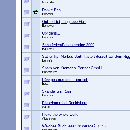
Gisinator
Danke Ben
Boomer
Gulli ist tot, lang lebe Gulli
Bandwurm
Übrigens...
Boomer
Schulferien/Ferientermine 2009
Bandwurm
Satire-Tip: Markus Barth lästert derzeit auf dem Ni
Ben-99
Spam von Kramer & Partner GmbH
Bandwurm
Rühriges aus dem Tierreich
Irata
Skandal um Rosi
Boomer
Rätselraten bei Rapidshare
Sacki
I love the whole world
Akareyon
Welches Buch least ihr gerade?
(
1
2
)