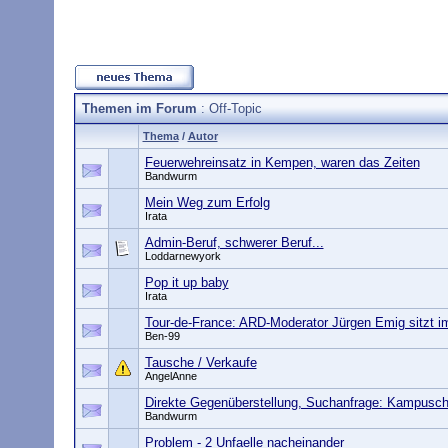
Themen im Forum
: Off-Topic
Thema
/
Autor
Feuerwehreinsatz in Kempen, waren das Zeiten
Bandwurm
Mein Weg zum Erfolg
Irata
Admin-Beruf, schwerer Beruf...
Loddarnewyork
Pop it up baby
Irata
Tour-de-France: ARD-Moderator Jürgen Emig sitzt i
Ben-99
Tausche / Verkaufe
AngelAnne
Direkte Gegenüberstellung, Suchanfrage: Kampusch
Bandwurm
Problem - 2 Unfaelle nacheinander