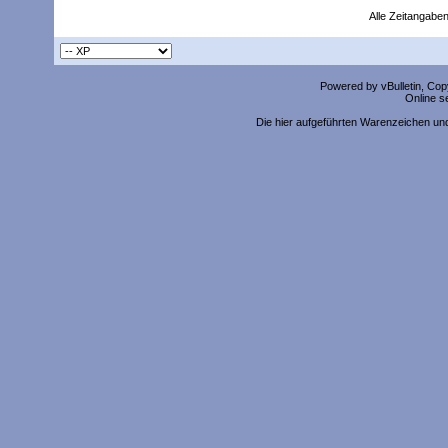
Alle Zeitangaben
Powered by vBulletin, Copy
Online s
Die hier aufgeführten Warenzeichen un