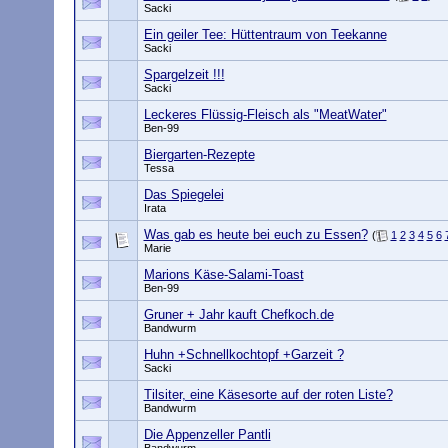
Sacki
Ein geiler Tee: Hüttentraum von Teekanne
Sacki
Spargelzeit !!!
Sacki
Leckeres Flüssig-Fleisch als "MeatWater"
Ben-99
Biergarten-Rezepte
Tessa
Das Spiegelei
Irata
Was gab es heute bei euch zu Essen?
(
1
2
3
4
5
6
Marie
Marions Käse-Salami-Toast
Ben-99
Gruner + Jahr kauft Chefkoch.de
Bandwurm
Huhn +Schnellkochtopf +Garzeit ?
Sacki
Tilsiter, eine Käsesorte auf der roten Liste?
Bandwurm
Die Appenzeller Pantli