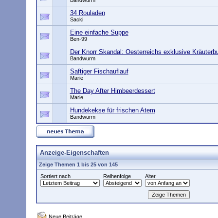
Bandwurm
34 Rouladen
Sacki
Eine einfache Suppe
Ben-99
Der Knorr Skandal: Oesterreichs exklusive Kräuterb
Bandwurm
Saftiger Fischauflauf
Marie
The Day After Himbeerdessert
Marie
Hundekekse für frischen Atem
Bandwurm
Anzeige-Eigenschaften
Zeige Themen 1 bis 25 von 145
Sortiert nach
Reihenfolge
Alter
Neue Beiträge