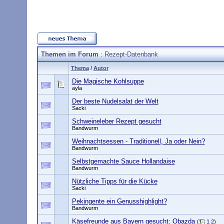
Themen im Forum
: Rezept-Datenbank
Thema
/
Autor
Die Magische Kohlsuppe
ayla
Der beste Nudelsalat der Welt
Sacki
Schweineleber Rezept gesucht
Bandwurm
Weihnachtsessen - Traditionell, Ja oder Nein?
Bandwurm
Selbstgemachte Sauce Hollandaise
Bandwurm
Nützliche Tipps für die Kücke
Sacki
Pekingente ein Genusshighlight?
Bandwurm
Käsefreunde aus Bayern gesucht: Obazda
(
1
2
)