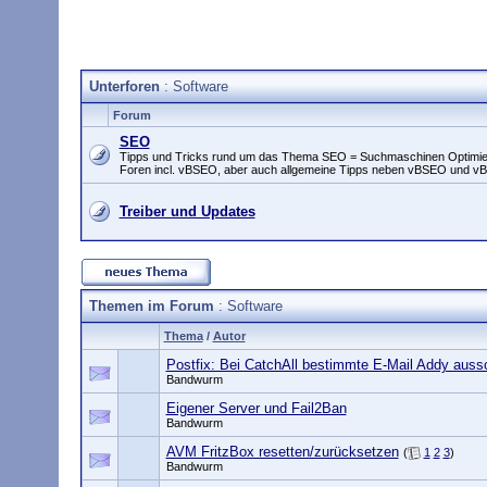
Unterforen
: Software
Forum
SEO
Tipps und Tricks rund um das Thema SEO = Suchmaschinen Optimieru
Foren incl. vBSEO, aber auch allgemeine Tipps neben vBSEO und vBul
Treiber und Updates
Themen im Forum
: Software
Thema
/
Autor
Postfix: Bei CatchAll bestimmte E-Mail Addy auss
Bandwurm
Eigener Server und Fail2Ban
Bandwurm
AVM FritzBox resetten/zurücksetzen
(
1
2
3
)
Bandwurm