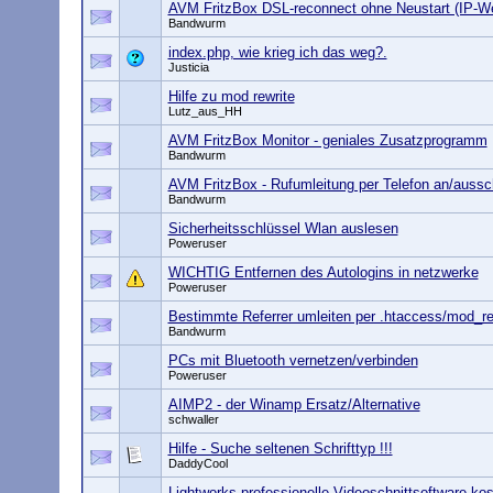
AVM FritzBox DSL-reconnect ohne Neustart (IP-W
Bandwurm
index.php, wie krieg ich das weg?.
Justicia
Hilfe zu mod rewrite
Lutz_aus_HH
AVM FritzBox Monitor - geniales Zusatzprogramm
Bandwurm
AVM FritzBox - Rufumleitung per Telefon an/aussc
Bandwurm
Sicherheitsschlüssel Wlan auslesen
Poweruser
WICHTIG Entfernen des Autologins in netzwerke
Poweruser
Bestimmte Referrer umleiten per .htaccess/mod_re
Bandwurm
PCs mit Bluetooth vernetzen/verbinden
Poweruser
AIMP2 - der Winamp Ersatz/Alternative
schwaller
Hilfe - Suche seltenen Schrifttyp !!!
DaddyCool
Lightworks professionelle Videoschnittsoftware ko