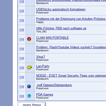
Bandwurm
USBSticks automatisch formatieren
Poweruser
Probleme mit der Erkennung von Anrufen (Fritzbox
Happy
Hilfe Fritzbox 7050 nach software up
Toni_081
CLAM WIN PORTABLE
Poweruser
Problem: Flash/Youtube Videos ruckeln? Grundeins
Bandwurm
Virus?
Poweruser
Lan-Party
Poweruser
NOD32 - ESET Smart Security Tipps zum optimie
Bandwurm
.mdf Dateien/Dateiendung
Poweruser
PDA Games
Poweruser