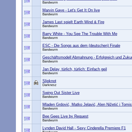
Bandwurm
Marvin Gaye - Let's Get It On live
Bandwurm
James Last spielt Earth Wind & Fire
Bandwurm
Barry White - You See The Trouble With Me
Bandwurm
ESC - Die Songs aus dem (deutschen) Finale
Bandwurm
Geschäftsmodell Abmahnung - Erfolgreich und Zukun
Bandwurm
Jan Delay, türlich, türlich: Einfach geil
Bandwurm
Slipknot
Darknesz
Swing Out Sister Live
Bandwurm
Mladen Grdović, Matko Jelavić, Alen Nižetić i Tomisl
Bandwurm
Bee Gees Live by Request
Bandwurm
Lynden David Hall - Sexy Cinderella Premiere F1