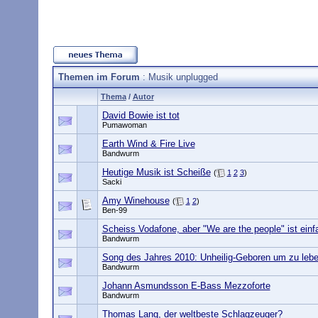
Themen im Forum
: Musik unplugged
Thema
/
Autor
David Bowie ist tot
Pumawoman
Earth Wind & Fire Live
Bandwurm
Heutige Musik ist Scheiße
(
1
2
3
)
Sacki
Amy Winehouse
(
1
2
)
Ben-99
Scheiss Vodafone, aber "We are the people" ist einfa
Bandwurm
Song des Jahres 2010: Unheilig-Geboren um zu leb
Bandwurm
Johann Asmundsson E-Bass Mezzoforte
Bandwurm
Thomas Lang, der weltbeste Schlagzeuger?