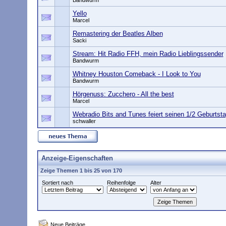
Bandwurm
Yello
Marcel
Remastering der Beatles Alben
Sacki
Stream: Hit Radio FFH, mein Radio Lieblingssender
Bandwurm
Whitney Houston Comeback - I Look to You
Bandwurm
Hörgenuss: Zucchero - All the best
Marcel
Webradio Bits and Tunes feiert seinen 1/2 Geburtst
schwaller
Anzeige-Eigenschaften
Zeige Themen 1 bis 25 von 170
Sortiert nach
Reihenfolge
Alter
Neue Beiträge