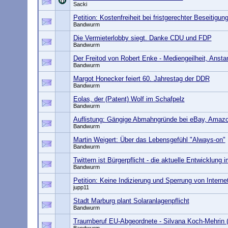
Sacki
Petition: Kostenfreiheit bei fristgerechter Beseitig
Bandwurm
Die Vermieterlobby siegt. Danke CDU und FDP
Bandwurm
Der Freitod von Robert Enke - Mediengeilheit, Ansta
Bandwurm
Margot Honecker feiert 60. Jahrestag der DDR
Bandwurm
Eolas, der (Patent) Wolf im Schafpelz
Bandwurm
Auflistung: Gängige Abmahngründe bei eBay, Amazo
Bandwurm
Martin Weigert: Über das Lebensgefühl "Always-on"
Bandwurm
Twittern ist Bürgerpflicht - die aktuelle Entwicklung 
Bandwurm
Petition: Keine Indizierung und Sperrung von Intern
jupp11
Stadt Marburg plant Solaranlagenpflicht
Bandwurm
Traumberuf EU-Abgeordnete - Silvana Koch-Mehrin 