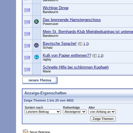
Bandwurm
Wichtige Dinge
Bandwurm
Das brennende Hamstergeschoss
Poweruser
Mein St. Bernhards-Klub Mietgliedsantrag ist unterw
Bandwurm
Bayrische Sprache!
(
1
2
)
Schatz
Kulli von Papier entfernen??
(
1
2
)
nighty
Schnelle Hilfe bei schlimmen Kopfweh
Marie
Anzeige-Eigenschaften
Zeige Themen 1 bis 25 von 4652
Sortiert nach
Reihenfolge
Alter
Neue Beiträge