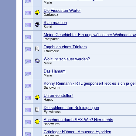
Marie
Die Fiesesten Wörter
Darknesz
Blau machen
Sacki
Meine Geschichte: Ein ungewöhnlicher Weihnachts
Postpaket
Tagebuch eines Trinkers
Träumerle
Wollt ihr schlauer werden?
Marie
Das Hamam
Marie
Konny Reimann - RTL gesponsert lebt es sich ja gei
Bandwurm
Uhren vorstellen!
Happy
Die schlimmsten Beleidigungen
Eyewitness
Abnehmen durch SEX Wie? Hier stehts
Bandwurm
Grünleger Hühner - Araucana Hybriden