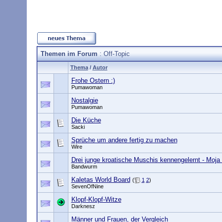
Themen im Forum
: Off-Topic
Thema
/
Autor
Frohe Ostern :)
Pumawoman
Nostalgie
Pumawoman
Die Küche
Sacki
Sprüche um andere fertig zu machen
Wire
Drei junge kroatische Muschis kennengelernt - Moj
Bandwurm
Kaletas World Board
(
1
2
)
SevenOfNine
Klopf-Klopf-Witze
Darknesz
Männer und Frauen, der Vergleich