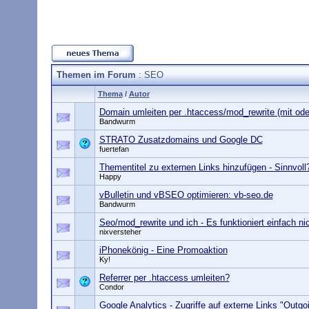
Themen im Forum
: SEO
Thema
/
Autor
Domain umleiten per .htaccess/mod_rewrite (mit od
Bandwurm
STRATO Zusatzdomains und Google DC
fuertefan
Thementitel zu externen Links hinzufügen - Sinnvoll
Happy
vBulletin und vBSEO optimieren: vb-seo.de
Bandwurm
Seo/mod_rewrite und ich - Es funktioniert einfach ni
nixversteher
iPhonekönig - Eine Promoaktion
Ky!
Referrer per .htaccess umleiten?
Condor
Google Analytics - Zugriffe auf externe Links "Outg