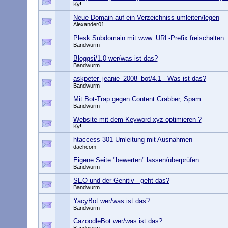
Ky!
Neue Domain auf ein Verzeichniss umleiten/legen
Alexander01
Plesk Subdomain mit www. URL-Prefix freischalten
Bandwurm
Bloggsi/1.0 wer/was ist das?
Bandwurm
askpeter_jeanie_2008_bot/4.1 - Was ist das?
Bandwurm
Mit Bot-Trap gegen Content Grabber, Spam
Bandwurm
Website mit dem Keyword xyz optimieren ?
Ky!
htaccess 301 Umleitung mit Ausnahmen
dachcom
Eigene Seite "bewerten" lassen/überprüfen
Bandwurm
SEO und der Genitiv - geht das?
Bandwurm
YacyBot wer/was ist das?
Bandwurm
CazoodleBot wer/was ist das?