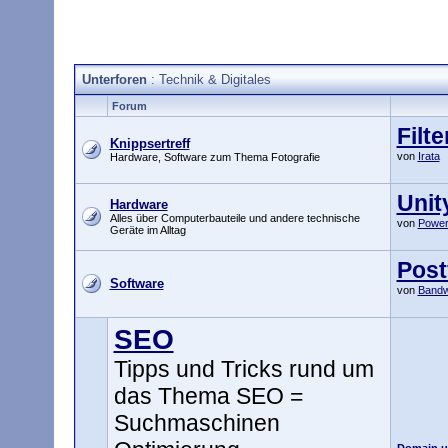
Unterforen
: Technik & Digitales
Forum
Filt
Knippsertreff
von
Irata
Hardware, Software zum Thema Fotografie
Unit
Hardware
Alles über Computerbauteile und andere technische
von
Power
Geräte im Alltag
Postf
Software
von
Band
SEO
Tipps und Tricks rund um
das Thema SEO =
Suchmaschinen