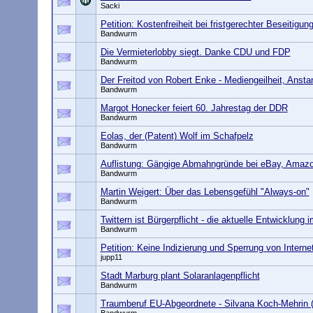
Sacki
Petition: Kostenfreiheit bei fristgerechter Beseitig
Bandwurm
Die Vermieterlobby siegt. Danke CDU und FDP
Bandwurm
Der Freitod von Robert Enke - Mediengeilheit, Ansta
Bandwurm
Margot Honecker feiert 60. Jahrestag der DDR
Bandwurm
Eolas, der (Patent) Wolf im Schafpelz
Bandwurm
Auflistung: Gängige Abmahngründe bei eBay, Amazo
Bandwurm
Martin Weigert: Über das Lebensgefühl "Always-on"
Bandwurm
Twittern ist Bürgerpflicht - die aktuelle Entwicklung 
Bandwurm
Petition: Keine Indizierung und Sperrung von Intern
jupp11
Stadt Marburg plant Solaranlagenpflicht
Bandwurm
Traumberuf EU-Abgeordnete - Silvana Koch-Mehrin 