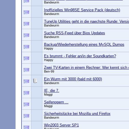
Bandwurm
Inoffizielles Win98SE Service Pack (deutsch)
Bandwurm
TuneUp Utilities geht in die naechste Runde: Vers
Bandwurm
Suche RSS-Feed über Bios Updates
Bandwurm
Backup/Wiederherstellung eines MySQL Dumps
Happy
Es brummt - Fehler an/in der Soundkarten?
Happy
Zwei TV-Karten in einem Rechner: Wer kennt sich 
Ben-99
Ein Wurm mit 3000 (bald mit 6000)
Bandwurm
IE, die 7.
Maggi
Seifenopern ...
Maggi
Sicherheitslücke bei Mozilla und Firefox
Bandwurm
Win2003 Server SP1