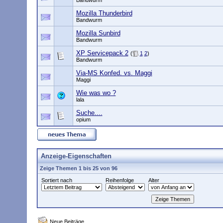
Bandwurm
Mozilla Thunderbird
Bandwurm
Mozilla Sunbird
Bandwurm
XP Servicepack 2
(
1
2
)
Bandwurm
Via-MS Konfed. vs. Maggi
Maggi
Wie was wo ?
lala
Suche....
opium
Anzeige-Eigenschaften
Zeige Themen 1 bis 25 von 96
Sortiert nach
Reihenfolge
Alter
Neue Beiträge