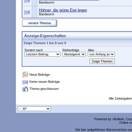
Bandwurm
Hühner, die grüne Eier legen
Bandwurm
Anzeige-Eigenschaften
Zeige Themen 1 bis 9 von 9
Sortiert nach
Reihenfolge
Alter
Neue Beiträge
Keine neuen Beiträge
Thema geschlossen
Alle Zeitangaben
Powered by vBulletin, Copy
Online s
Die hier aufgeführten Warenzeichen un