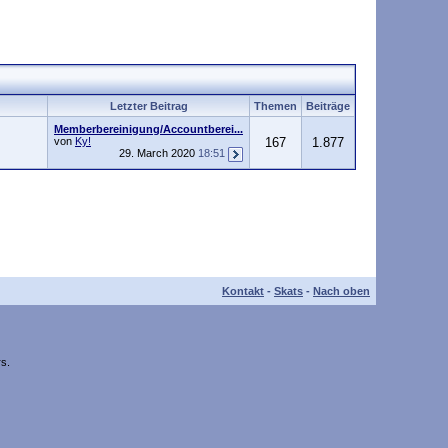
Letzter Beitrag
Themen
Beiträge
Memberbereinigung/Accountberei...
von
Ky!
167
1.877
29. March 2020
18:51
Kontakt
-
Skats
-
Nach oben
s.