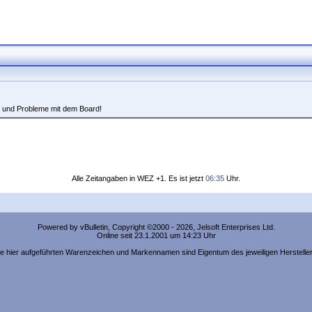
 und Probleme mit dem Board!
Alle Zeitangaben in WEZ +1. Es ist jetzt
06:35
Uhr.
Powered by vBulletin, Copyright ©2000 - 2026, Jelsoft Enterprises Ltd.
Online seit 23.1.2001 um 14:23 Uhr
ie hier aufgeführten Warenzeichen und Markennamen sind Eigentum des jeweiligen Hersteller