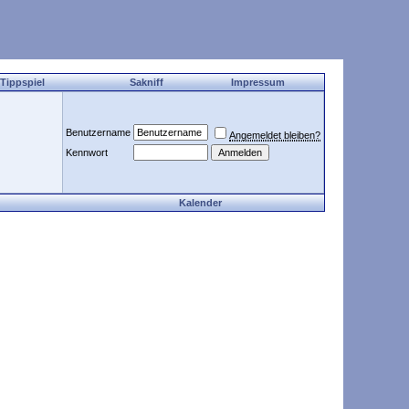
 Tippspiel
Sakniff
Impressum
Benutzername
Angemeldet bleiben?
Kennwort
Kalender