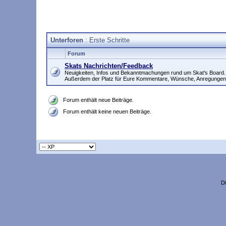
Unterforen
: Erste Schritte
Forum
Skats Nachrichten/Feedback
Neuigkeiten, Infos und Bekanntmachungen rund um Skat's Board.
Außerdem der Platz für Eure Kommentare, Wünsche, Anregungen
Forum enthält neue Beiträge.
Forum enthält keine neuen Beiträge.
D