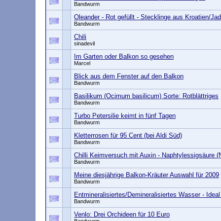
Bandwurm
Oleander - Rot gefüllt - Stecklinge aus Kroatien/Ja
Bandwurm
Chili
sinadevil
Im Garten oder Balkon so gesehen
Marcel
Blick aus dem Fenster auf den Balkon
Bandwurm
Basilikum (Ocimum basilicum) Sorte: Rotblättriges
Bandwurm
Turbo Petersilie keimt in fünf Tagen
Bandwurm
Kletterrosen für 95 Cent (bei Aldi Süd)
Bandwurm
Chilli Keimversuch mit Auxin - Naphtylessigsäure 
Bandwurm
Meine diesjährige Balkon-Kräuter Auswahl für 2009
Bandwurm
Entmineralisiertes/Demineralisiertes Wasser - Idea
Bandwurm
Venlo: Drei Orchideen für 10 Euro