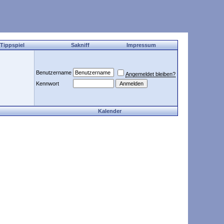
 Tippspiel
Sakniff
Impressum
Benutzername
Angemeldet bleiben?
Kennwort
Kalender