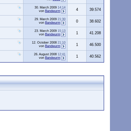
30. March 2009
14:14
4
39.574
von
Bandwurm
29. March 2009
21:30
0
38.602
von
Bandwurm
23. March 2009
15:13
1
41.208
von
Bandwurm
12. October 2008
21:10
1
46.500
von
Bandwurm
26. August 2008
12:41
1
40.562
von
Bandwurm