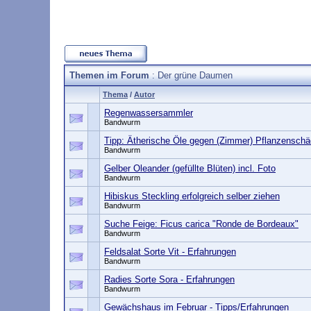
Themen im Forum
: Der grüne Daumen
Thema
/
Autor
Regenwassersammler
Bandwurm
Tipp: Ätherische Öle gegen (Zimmer) Pflanzenschäd
Bandwurm
Gelber Oleander (gefüllte Blüten) incl. Foto
Bandwurm
Hibiskus Steckling erfolgreich selber ziehen
Bandwurm
Suche Feige: Ficus carica "Ronde de Bordeaux"
Bandwurm
Feldsalat Sorte Vit - Erfahrungen
Bandwurm
Radies Sorte Sora - Erfahrungen
Bandwurm
Gewächshaus im Februar - Tipps/Erfahrungen