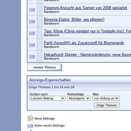
Bandwurm
Peperoni-Anzucht aus Samen von 2008 gestartet
Bandwurm
Begonia Elatior, Bilder, wie pflegen?
Bandwurm
Tipp: Klivie (Clivia miniata) nur in Tontöpfe (incl. Fo
Bandwurm
Perlit (Isoself®) als Zusatzstoff für Blumenerde
Bandwurm
Hakaphos® Dünger - Namensänderung, neue Bezei
Bandwurm
Anzeige-Eigenschaften
Zeige Themen 1 bis 24 von 24
Sortiert nach
Reihenfolge
Alter
Neue Beiträge
Keine neuen Beiträge