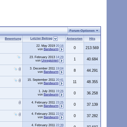
Forum-Optionen
Letzter Beitrag
Bewertung
Antworten
Hits
22. May 2019
20:16
0
213.569
von
Bandwurm
23. February 2013
14:29
1
40.684
von
Unregistriert
3. December 2011
19:04
8
44.291
von
Bandwurm
15. September 2011
20:41
11
48.355
von
Bandwurm
1. July 2011
19:26
0
36.258
von
Bandwurm
4. February 2011
23:25
0
37.139
von
Bandwurm
4. February 2011
22:52
0
37.282
von
Bandwurm
4. February 2011
22:39