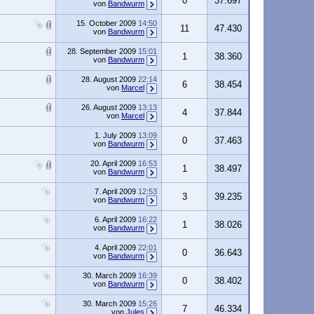
0
37.697
von
Bandwurm
15. October 2009
14:50
11
47.430
von
Bandwurm
28. September 2009
15:01
1
38.360
von
Bandwurm
28. August 2009
22:14
6
38.454
von
Marcel
26. August 2009
13:13
4
37.844
von
Marcel
1. July 2009
13:09
0
37.463
von
Bandwurm
20. April 2009
16:53
1
38.497
von
Bandwurm
7. April 2009
12:53
3
39.235
von
Bandwurm
6. April 2009
16:22
1
38.026
von
Bandwurm
4. April 2009
22:01
0
36.643
von
Bandwurm
30. March 2009
16:39
0
38.402
von
Bandwurm
30. March 2009
15:26
7
46.334
von
Jules