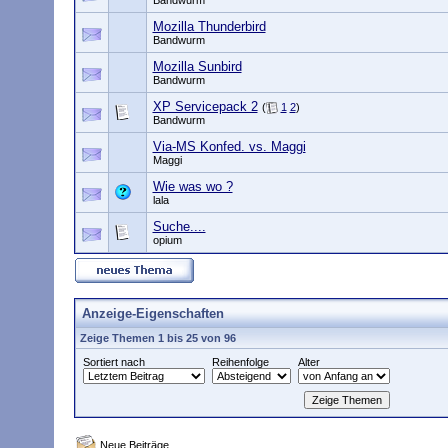
Bandwurm
Mozilla Thunderbird
Bandwurm
Mozilla Sunbird
Bandwurm
XP Servicepack 2
(
1
2
)
Bandwurm
Via-MS Konfed. vs. Maggi
Maggi
Wie was wo ?
lala
Suche....
opium
Anzeige-Eigenschaften
Zeige Themen 1 bis 25 von 96
Sortiert nach
Reihenfolge
Alter
Neue Beiträge