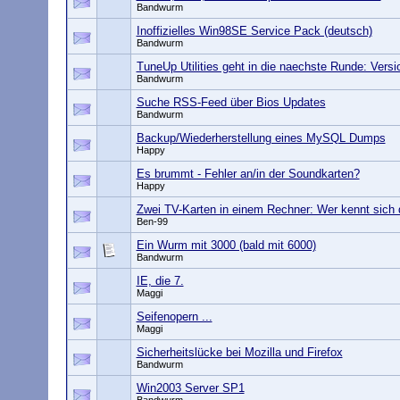
Bandwurm
Inoffizielles Win98SE Service Pack (deutsch)
Bandwurm
TuneUp Utilities geht in die naechste Runde: Vers
Bandwurm
Suche RSS-Feed über Bios Updates
Bandwurm
Backup/Wiederherstellung eines MySQL Dumps
Happy
Es brummt - Fehler an/in der Soundkarten?
Happy
Zwei TV-Karten in einem Rechner: Wer kennt sich 
Ben-99
Ein Wurm mit 3000 (bald mit 6000)
Bandwurm
IE, die 7.
Maggi
Seifenopern ...
Maggi
Sicherheitslücke bei Mozilla und Firefox
Bandwurm
Win2003 Server SP1