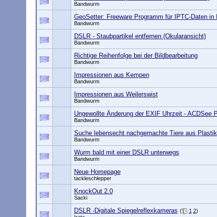
Bandwurm
GeoSetter: Freeware Programm für IPTC-Daten in B
Bandwurm
DSLR - Staubpartikel entfernen (Okularansicht)
Bandwurm
Richtige Reihenfolge bei der Bildbearbeitung
Bandwurm
Impressionen aus Kempen
Bandwurm
Impressionen aus Weilerswist
Bandwurm
Ungewollte Änderung der EXIF Uhrzeit - ACDSee P
Bandwurm
Suche lebensecht nachgemachte Tiere aus Plastik
Bandwurm
Wurm bald mit einer DSLR unterwegs
Bandwurm
Neue Homepage
tackleschlepper
KnockOut 2.0
Sacki
DSLR -Digitale Spiegelreflexkameras
(
1
2
)