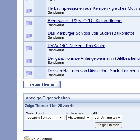
Irata
Herbstimpressionen aus Kempen - gleiches Motiv
Bandwurm
Brennweite - 1/2,5" CCD - Kleinbildformat
Bandwurm
Das Marburger Schloss von Süden (Balkonfoto)
Bandwurm
RAW/DNG Dateien - Pro/Kontra
Bandwurm
Der ganz normale Anfängerwahnsinn (Bildbearbeitu
Bandwurm
Der schiefe Turm von Düsseldorf -Sankt Lambertu
Bandwurm
Anzeige-Eigenschaften
Zeige Themen 1 bis 25 von 44
Sortiert nach
Reihenfolge
Alter
Neue Beiträge