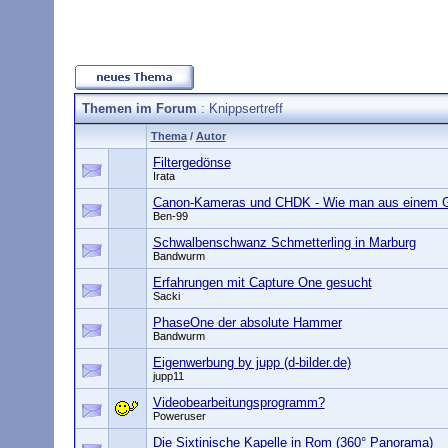
Themen im Forum
: Knippsertreff
Thema
/
Autor
Filtergedönse
Irata
Canon-Kameras und CHDK - Wie man aus einem G
Ben-99
Schwalbenschwanz Schmetterling in Marburg
Bandwurm
Erfahrungen mit Capture One gesucht
Sacki
PhaseOne der absolute Hammer
Bandwurm
Eigenwerbung by jupp (d-bilder.de)
jupp11
Videobearbeitungsprogramm?
Poweruser
Die Sixtinische Kapelle in Rom (360° Panorama)