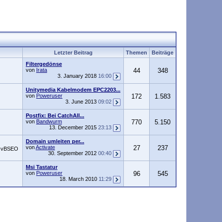
Letzter Beitrag
Themen
Beiträge
Filtergedönse
von
Irata
44
348
3. January 2018
16:00
Unitymedia Kabelmodem EPC2203...
von
Poweruser
172
1.583
3. June 2013
09:02
Postfix: Bei CatchAll...
von
Bandwurm
770
5.150
13. December 2015
23:13
Domain umleiten per...
von
Activate
27
237
en vBSEO
30. September 2012
00:40
Msi Tastatur
von
Poweruser
96
545
18. March 2010
11:29