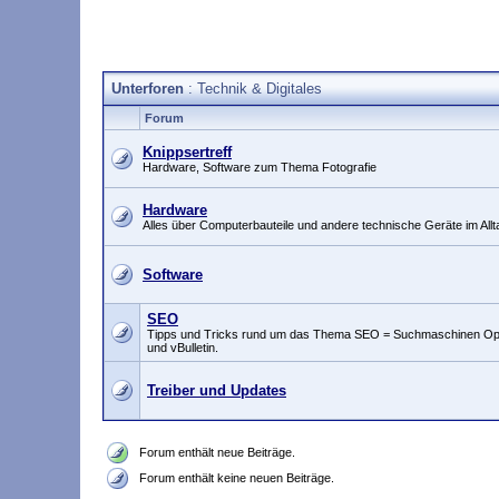
Unterforen
: Technik & Digitales
Forum
Knippsertreff
Hardware, Software zum Thema Fotografie
Hardware
Alles über Computerbauteile und andere technische Geräte im Allt
Software
SEO
Tipps und Tricks rund um das Thema SEO = Suchmaschinen Optim
und vBulletin.
Treiber und Updates
Forum enthält neue Beiträge.
Forum enthält keine neuen Beiträge.