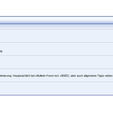
ag
ierung. Hauptsächlich bei vBulletin-Foren incl. vBSEO, aber auch allgemeine Tipps neb