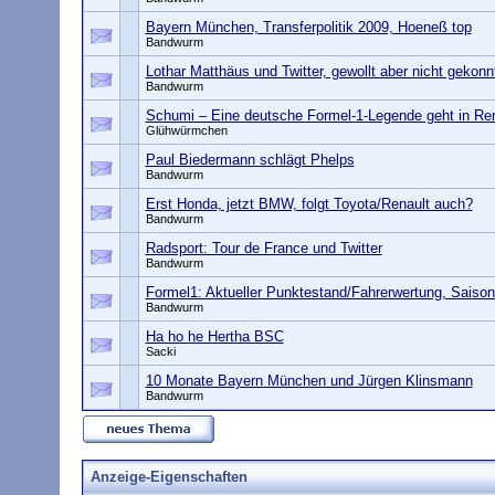
Bayern München, Transferpolitik 2009, Hoeneß top
Bandwurm
Lothar Matthäus und Twitter, gewollt aber nicht gekonn
Bandwurm
Schumi – Eine deutsche Formel-1-Legende geht in Ren
Glühwürmchen
Paul Biedermann schlägt Phelps
Bandwurm
Erst Honda, jetzt BMW, folgt Toyota/Renault auch?
Bandwurm
Radsport: Tour de France und Twitter
Bandwurm
Formel1: Aktueller Punktestand/Fahrerwertung, Saiso
Bandwurm
Ha ho he Hertha BSC
Sacki
10 Monate Bayern München und Jürgen Klinsmann
Bandwurm
Anzeige-Eigenschaften