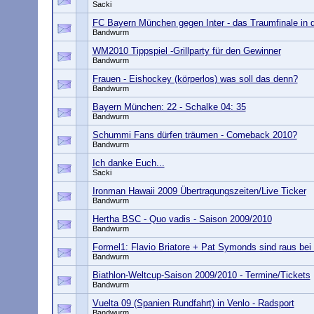
Sacki
FC Bayern München gegen Inter - das Traumfinale in 
Bandwurm
WM2010 Tippspiel -Grillparty für den Gewinner
Bandwurm
Frauen - Eishockey (körperlos) was soll das denn?
Bandwurm
Bayern München: 22 - Schalke 04: 35
Bandwurm
Schummi Fans dürfen träumen - Comeback 2010?
Bandwurm
Ich danke Euch...
Sacki
Ironman Hawaii 2009 Übertragungszeiten/Live Ticker
Bandwurm
Hertha BSC - Quo vadis - Saison 2009/2010
Bandwurm
Formel1: Flavio Briatore + Pat Symonds sind raus bei
Bandwurm
Biathlon-Weltcup-Saison 2009/2010 - Termine/Tickets
Bandwurm
Vuelta 09 (Spanien Rundfahrt) in Venlo - Radsport
Bandwurm