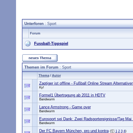
Unterforen
: Sport
Forum
Fussball-Tippspiel
Themen im Forum
: Sport
Thema
/
Autor
Zaptiger ist offline - Fußball Online Stream Alternative
Ky!
Formel1 Übertragung ab 2011 in HDTV
Bandwurm
Lance Armstrong - Game over
Bandwurm
Eurosport sei Dank: Zwei Radsportereignisse/Tag Mai
Bandwurm
Der FC Bayern München, pro und kontra
(
1
2
3
4
)