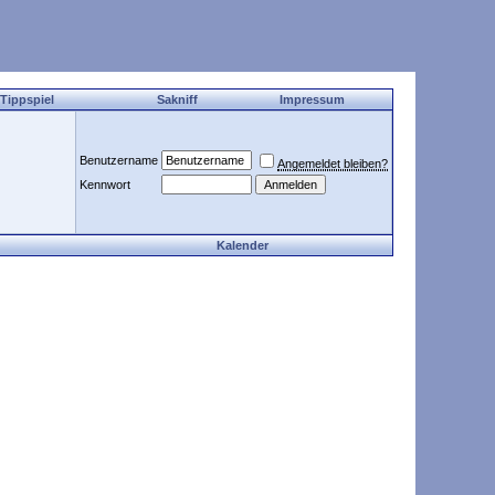
 Tippspiel
Sakniff
Impressum
Benutzername
Angemeldet bleiben?
Kennwort
Kalender