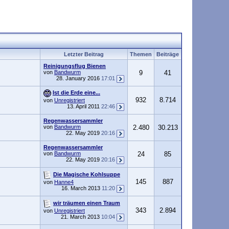
Letzter Beitrag
Themen
Beiträge
Reinigungsflug Bienen
von
Bandwurm
9
41
28. January 2016
17:01
Ist die Erde eine...
932
8.714
von
Unregistriert
13. April 2011
22:46
Regenwassersammler
von
Bandwurm
2.480
30.213
22. May 2019
20:16
Regenwassersammler
von
Bandwurm
24
85
22. May 2019
20:16
Die Magische Kohlsuppe
145
887
von
Hanne4
16. March 2013
11:20
wir träumen einen Traum
343
2.894
von
Unregistriert
21. March 2013
10:04