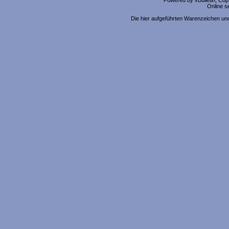
Powered by vBulletin, Copy
Online s
Die hier aufgeführten Warenzeichen un