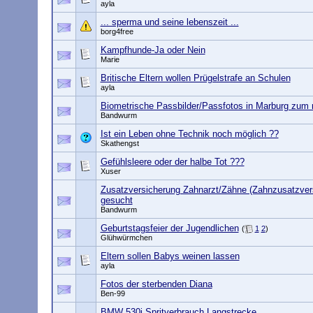
ayla
... sperma und seine lebenszeit ...
borg4free
Kampfhunde-Ja oder Nein
Marie
Britische Eltern wollen Prügelstrafe an Schulen
ayla
Biometrische Passbilder/Passfotos in Marburg zum
Bandwurm
Ist ein Leben ohne Technik noch möglich ??
Skathengst
Gefühlsleere oder der halbe Tot ???
Xuser
Zusatzversicherung Zahnarzt/Zähne (Zahnzusatzver
gesucht
Bandwurm
Geburtstagsfeier der Jugendlichen
(
1
2
)
Glühwürmchen
Eltern sollen Babys weinen lassen
ayla
Fotos der sterbenden Diana
Ben-99
BMW 530i Spritverbrauch Langstrecke