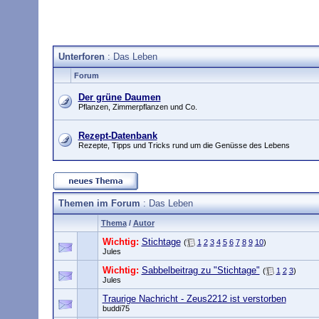
Unterforen
: Das Leben
Forum
Der grüne Daumen
Pflanzen, Zimmerpflanzen und Co.
Rezept-Datenbank
Rezepte, Tipps und Tricks rund um die Genüsse des Lebens
Themen im Forum
: Das Leben
Thema
/
Autor
Wichtig:
Stichtage
(
1
2
3
4
5
6
7
8
9
10
)
Jules
Wichtig:
Sabbelbeitrag zu "Stichtage"
(
1
2
3
)
Jules
Traurige Nachricht - Zeus2212 ist verstorben
buddi75