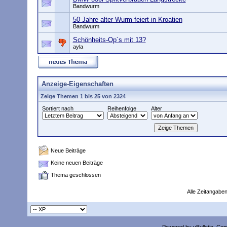
Bandwurm
50 Jahre alter Wurm feiert in Kroatien
Bandwurm
Schönheits-Op´s mit 13?
ayla
Anzeige-Eigenschaften
Zeige Themen 1 bis 25 von 2324
Sortiert nach
Reihenfolge
Alter
Neue Beiträge
Keine neuen Beiträge
Thema geschlossen
Alle Zeitangaben