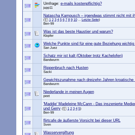
Umfrage:
e-mails kostenpflichtig?
jupp11
Natascha Kampusch – irgendwas stimmt nicht mit ih
(
1
2
3
4
5
6
7
8
9
10
...
Letzte Seite
)
Ben-99
Was ist das beste Haustier und warum?
Klopfer
Welche Punkte sind für eine gute Beziehung wichtig
San Juez
Schatz mir ist kalt (Oktober trotz Kachelofen)
Bandwurm
Rippenbruch nach Husten
Sacki
Gewichtszunahme nach dreizehn Jahren kroatische 
Bandwurm
Niederlande in meinen Augen
peet
'Maddie' Madeleine McCann - Das inszenierte Medien
und Gerry
(
1
2
3
4
5
)
Ben-99
flirtcafe.de äußerste Vorsicht bei dieser URL
Sven
Wasservergiftung