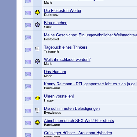
Marie
Die Fiesesten Wörter
Darknesz
Blau machen
Sacki
Meine Geschichte: Ein ungewöhnlicher Weihnachts
Postpaket
Tagebuch eines Trinkers
Träumerle
Wollt ihr schlauer werden?
Marie
Das Hamam
Marie
Konny Reimann - RTL gesponsert lebt es sich ja gei
Bandwurm
Uhren vorstellen!
Happy
Die schlimmsten Beleidigungen
Eyewitness
Abnehmen durch SEX Wie? Hier stehts
Bandwurm
Grünleger Hühner - Araucana Hybriden