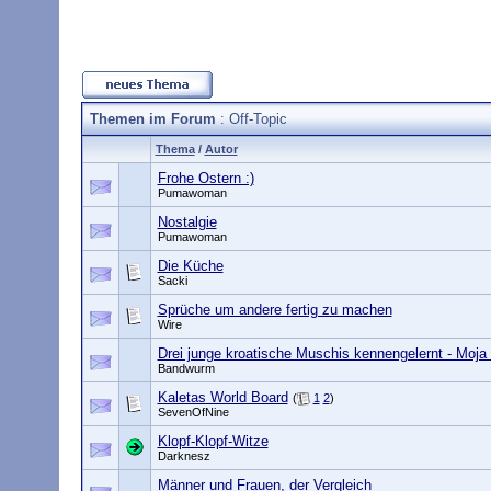
Themen im Forum
: Off-Topic
Thema
/
Autor
Frohe Ostern :)
Pumawoman
Nostalgie
Pumawoman
Die Küche
Sacki
Sprüche um andere fertig zu machen
Wire
Drei junge kroatische Muschis kennengelernt - Moj
Bandwurm
Kaletas World Board
(
1
2
)
SevenOfNine
Klopf-Klopf-Witze
Darknesz
Männer und Frauen, der Vergleich