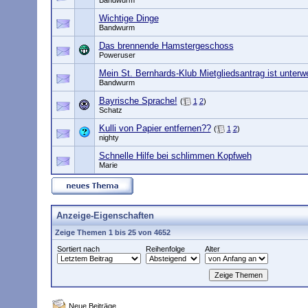
Bandwurm
Wichtige Dinge
Bandwurm
Das brennende Hamstergeschoss
Poweruser
Mein St. Bernhards-Klub Mietgliedsantrag ist unterw
Bandwurm
Bayrische Sprache!
(
1
2
)
Schatz
Kulli von Papier entfernen??
(
1
2
)
nighty
Schnelle Hilfe bei schlimmen Kopfweh
Marie
Anzeige-Eigenschaften
Zeige Themen 1 bis 25 von 4652
Sortiert nach
Reihenfolge
Alter
Neue Beiträge