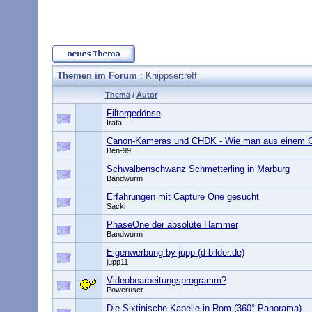
Themen im Forum
: Knippsertreff
Thema
/
Autor
Filtergedönse
Irata
Canon-Kameras und CHDK - Wie man aus einem G
Ben-99
Schwalbenschwanz Schmetterling in Marburg
Bandwurm
Erfahrungen mit Capture One gesucht
Sacki
PhaseOne der absolute Hammer
Bandwurm
Eigenwerbung by jupp (d-bilder.de)
jupp11
Videobearbeitungsprogramm?
Poweruser
Die Sixtinische Kapelle in Rom (360° Panorama)