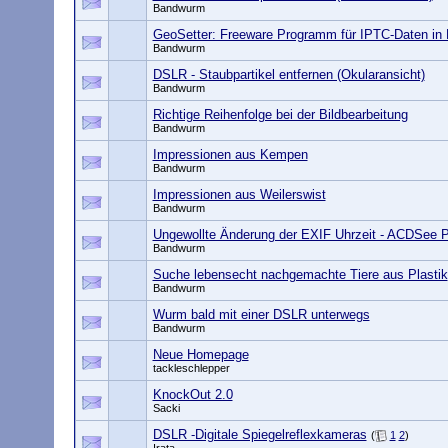
Bandwurm
GeoSetter: Freeware Programm für IPTC-Daten in B
Bandwurm
DSLR - Staubpartikel entfernen (Okularansicht)
Bandwurm
Richtige Reihenfolge bei der Bildbearbeitung
Bandwurm
Impressionen aus Kempen
Bandwurm
Impressionen aus Weilerswist
Bandwurm
Ungewollte Änderung der EXIF Uhrzeit - ACDSee P
Bandwurm
Suche lebensecht nachgemachte Tiere aus Plastik
Bandwurm
Wurm bald mit einer DSLR unterwegs
Bandwurm
Neue Homepage
tackleschlepper
KnockOut 2.0
Sacki
DSLR -Digitale Spiegelreflexkameras
(
1
2
)