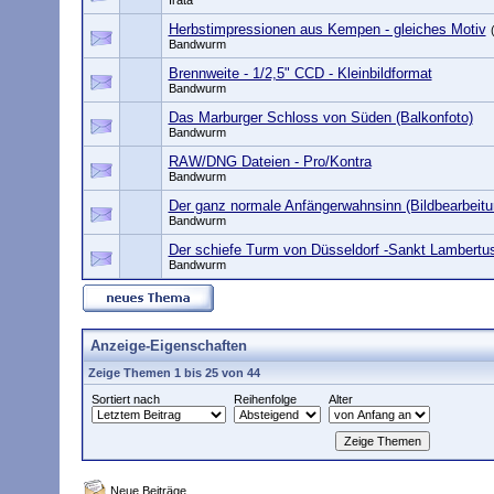
Irata
Herbstimpressionen aus Kempen - gleiches Motiv
Bandwurm
Brennweite - 1/2,5" CCD - Kleinbildformat
Bandwurm
Das Marburger Schloss von Süden (Balkonfoto)
Bandwurm
RAW/DNG Dateien - Pro/Kontra
Bandwurm
Der ganz normale Anfängerwahnsinn (Bildbearbeitu
Bandwurm
Der schiefe Turm von Düsseldorf -Sankt Lambertu
Bandwurm
Anzeige-Eigenschaften
Zeige Themen 1 bis 25 von 44
Sortiert nach
Reihenfolge
Alter
Neue Beiträge