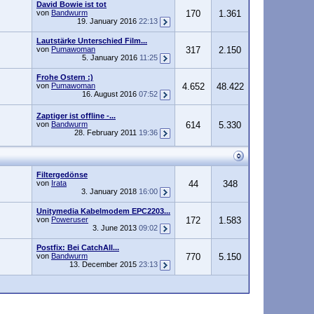
David Bowie ist tot
von
Bandwurm
170
1.361
19. January 2016
22:13
Lautstärke Unterschied Film...
von
Pumawoman
317
2.150
5. January 2016
11:25
Frohe Ostern :)
von
Pumawoman
4.652
48.422
16. August 2016
07:52
Zaptiger ist offline -...
von
Bandwurm
614
5.330
28. February 2011
19:36
Filtergedönse
von
Irata
44
348
3. January 2018
16:00
Unitymedia Kabelmodem EPC2203...
von
Poweruser
172
1.583
3. June 2013
09:02
Postfix: Bei CatchAll...
von
Bandwurm
770
5.150
13. December 2015
23:13