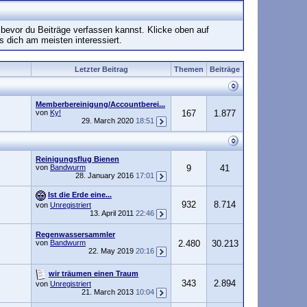
 bevor du Beiträge verfassen kannst. Klicke oben auf
s dich am meisten interessiert.
Letzter Beitrag
Themen
Beiträge
Memberbereinigung/Accountberei...
von
Ky!
167
1.877
29. March 2020
18:51
Reinigungsflug Bienen
von
Bandwurm
9
41
28. January 2016
17:01
Ist die Erde eine...
932
8.714
von
Unregistriert
13. April 2011
22:46
Regenwassersammler
von
Bandwurm
2.480
30.213
22. May 2019
20:16
wir träumen einen Traum
343
2.894
von
Unregistriert
21. March 2013
10:04