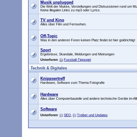
Musik unplugged
Die Welt der Mukke, Vorstellungen und Diskussionen rund um Mu
Keine illegalen Links zu mp3 oder Lyrics.
TV und Kino
Alles über Film und Fernsehen.
Off-Topic
Was in den anderen Foren keinen Platz findet ist hier goldrichtig!
Sport
Ergebnisse, Skandale, Meldungen und Meinungen
Unterforen
:
Fussball-Tippspiel
Technik & Digitales
Knippsertreff
Hardware, Software zum Thema Fotografie
Hardware
Alles über Computerbauteile und andere technische Geräte im All
Software
Unterforen
:
SEO
,
Treiber und Updates