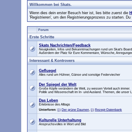
Willkommen bei Skats.
Wenn dies dein erster Besuch hier ist, lies bitte zuerst die
H
'Registrieren', um den Registrierungsprozess zu starten. Du
Forum
Erste Schritte
Skats Nachrichten/Feedback
Neuigkeiten, Infos und Bekanntmachungen rund um Skat's Board
Außerdem der Platz für Eure Kommentare, Wünsche, Anregunge
Interessant & Kontrovers
Gefluegel
Alles rund um Hühner, Gänse und sonstige Federviecher
Der Spiegel der Welt
Große Köpfe verändern die Welt, zu wessen Vorteil auch immer.
Politik und Wissenschaft im In- und Ausland. Themen, die unser
Das Leben
Erlebnisse des Alltags
Unterforen
:
Der grüne Daumen
,
Rezept-Datenbank
Kulturelle Unterhaltung
Anspruchsvolles in Wort und Bild