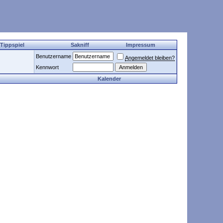
 Tippspiel
Sakniff
Impressum
Benutzername
Angemeldet bleiben?
Kennwort
Kalender