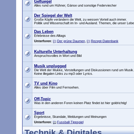
Gefluegel
Alles rund um Hühner, Gänse und sonstige Federviecher
Der Spiegel der Welt
Große Köpfe verändern die Welt, zu wessen Vorteil auch immer.
Politik und Wissenschaft im In- und Ausland. Themen, die unser Le
Das Leben
Erlebnisse des Alltags
Unterforen
:
Der grüne Daumen
,
Rezept-Datenbank
Kulturelle Unterhaltung
Anspruchsvolles in Wort und Bild
Musik unplugged
Die Welt der Mukke, Vorstellungen und Diskussionen rund um Musik.
Keine illegalen Links zu mp3 oder Lyrics.
TV und Kino
Alles über Film und Fernsehen.
Off-Topic
Was in den anderen Foren keinen Platz findet ist hier goldrichtig!
Sport
Ergebnisse, Skandale, Meldungen und Meinungen
Unterforen
:
Fussball-Tippspiel
Technik & Digitales