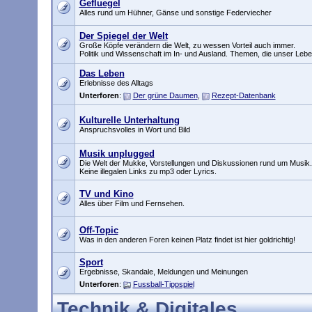
Gefluegel
Alles rund um Hühner, Gänse und sonstige Federviecher
Der Spiegel der Welt
Große Köpfe verändern die Welt, zu wessen Vorteil auch immer.
Politik und Wissenschaft im In- und Ausland. Themen, die unser Le
Das Leben
Erlebnisse des Alltags
Unterforen
:
Der grüne Daumen
,
Rezept-Datenbank
Kulturelle Unterhaltung
Anspruchsvolles in Wort und Bild
Musik unplugged
Die Welt der Mukke, Vorstellungen und Diskussionen rund um Musik.
Keine illegalen Links zu mp3 oder Lyrics.
TV und Kino
Alles über Film und Fernsehen.
Off-Topic
Was in den anderen Foren keinen Platz findet ist hier goldrichtig!
Sport
Ergebnisse, Skandale, Meldungen und Meinungen
Unterforen
:
Fussball-Tippspiel
Technik & Digitales