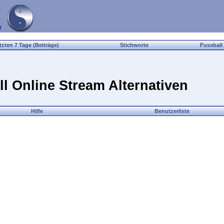
tzten 7 Tage (Beiträge)
Stichworte
Fussball
all Online Stream Alternativen
Hilfe
Benutzerliste