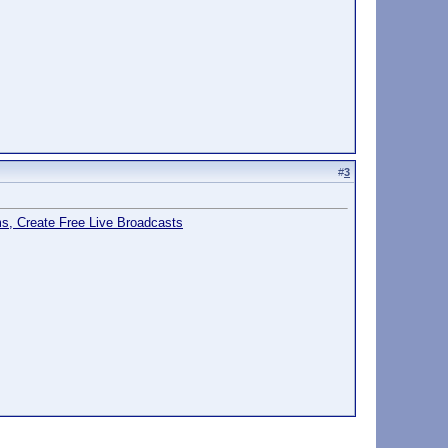
#
3
s, Create Free Live Broadcasts