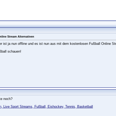
Online Stream Alternativen
ger ist ja nun offline und es ist nun aus mit dem kostenlosen Fußball Online S
ßball schauen!
ite noch?
n, Live Sport Streams, Fußball, Eishockey, Tennis, Basketball