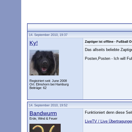
14. September 2010, 19:37
Ky!
Zaptiger ist offline - Fußball 
Das allseits beliebte Zapti
Posten,Posten - Ich will Fu
Registriert seit: June 2008
Ort: Elmshorn bei Hamburg
Beiträge: 62
14. September 2010, 19:52
Bandwurm
Funktioniert denn diese Se
Erde, Wind & Feuer
LiveTV / Live Übertragunge