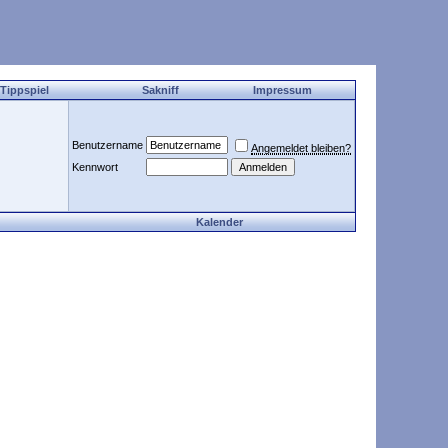
 Tippspiel
Sakniff
Impressum
Benutzername
Angemeldet bleiben?
Kennwort
Kalender