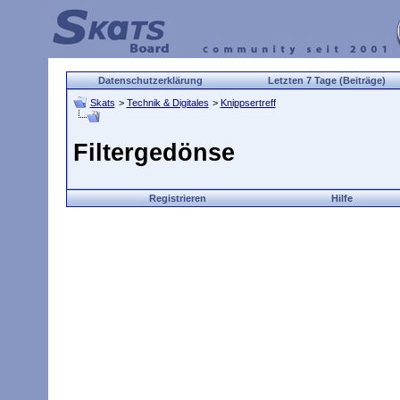
Datenschutzerklärung
Letzten 7 Tage (Beiträge)
Skats
>
Technik & Digitales
>
Knippsertreff
Filtergedönse
Registrieren
Hilfe