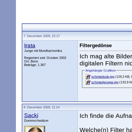
7. December 2009, 22:17
Irata
Filtergedönse
Junge mit Mundharmonika
Ich mag alte Bilde
Registriert seit: October 2002
Ort: Bonn
digitalen Filtern ni
Beiträge: 1.367
Angehängte Grafiken
schmiedsolo.jpg
(129,3 KB, 
schmiedgruppe.jpg
(133,9 K
8. December 2009, 11:14
Sacki
Ich finde die Aufn
Dummschwätzer
Welche(n) Filter h