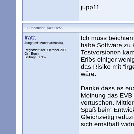
jupp11
10. December 2009, 00:55
Irata
Ich muss beichten
Junge mit Mundharmonika
habe Software zu 
Registriert seit: October 2002
Testversionen kam
Ort: Bonn
Beiträge: 1.367
Erlös einiger wenig
das Risiko mit "ir
wäre.
Danke dass es euc
Meinung das EVB n
vertuschen. Mittle
Spaß beim Entwick
Gleichzeitig reduz
sich ernsthaft wid