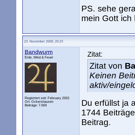
PS. sehe gera
mein Gott ich
23. November 2008, 20:23
Bandwurm
Zitat:
Erde, Wind & Feuer
Zitat von
B
Keinen Bei
aktiv/eingel
Registriert seit: February 2002
Du erfüllst ja
Ort: Ockershausen
Beiträge: 7.669
1744 Beiträge
Beitrag.