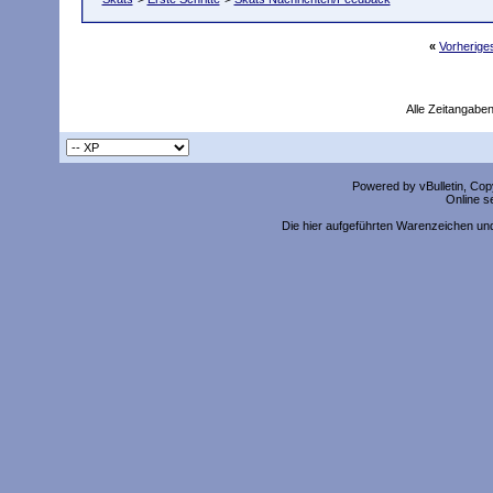
«
Vorherig
Alle Zeitangaben
Powered by vBulletin, Copy
Online s
Die hier aufgeführten Warenzeichen un