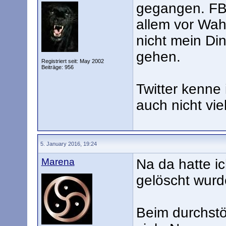
gegangen. FB 
allem vor Wah
nicht mein Di
gehen.
Registriert seit: May 2002
Beiträge: 956
Twitter kenne
auch nicht vie
5. January 2016, 19:24
Marena
Na da hatte ic
gelöscht wurde
Beim durchstöb