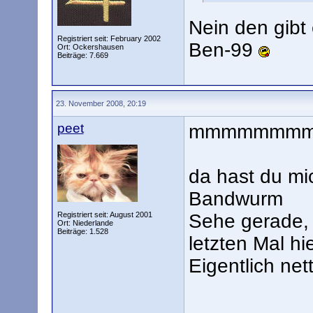
Nein den gibt 
Registriert seit: February 2002
Ben-99
Ort: Ockershausen
Beiträge: 7.669
23. November 2008, 20:19
peet
mmmmmmm
da hast du mi
Bandwurm
Registriert seit: August 2001
Sehe gerade,
Ort: Niederlande
Beiträge: 1.528
letzten Mal hi
Eigentlich net