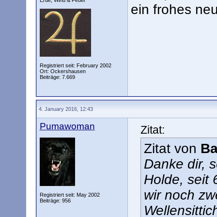
Erde, Wind & Feuer
ein frohes neu
Registriert seit: February 2002
Ort: Ockershausen
Beiträge: 7.669
4. January 2016, 12:43
Pumawoman
Zitat:
Zitat von
B
Danke dir, s
Holde, seit
wir noch zw
Registriert seit: May 2002
Beiträge: 956
Wellensittic