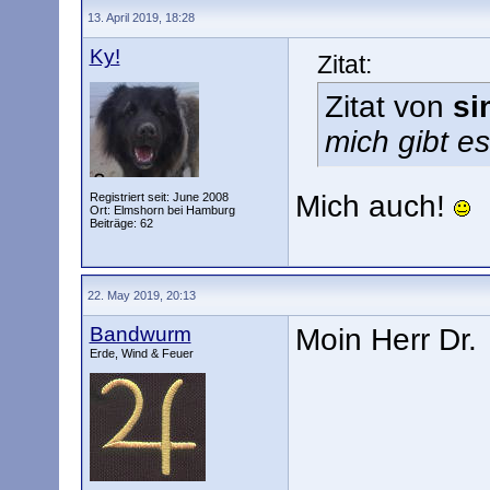
13. April 2019, 18:28
Ky!
Zitat:
Zitat von
si
mich gibt e
Mich auch!
Registriert seit: June 2008
Ort: Elmshorn bei Hamburg
Beiträge: 62
22. May 2019, 20:13
Bandwurm
Moin Herr Dr.
Erde, Wind & Feuer