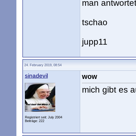
man antwortet.
tschao
jupp11
24. February 2019, 08:54
sinadevil
wow
mich gibt es 
Registriert seit: July 2004
Beiträge: 222