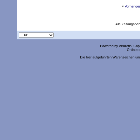
«
Vorherig
Alle Zeitangaben
Powered by vBulletin, Copy
Online s
Die hier aufgeführten Warenzeichen un