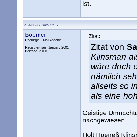
ist.
3. January 2008, 06:17
Boomer
Zitat:
Ungültige E-Mail Angabe
Zitat von
Sa
Registriert seit: January 2001
Beiträge: 2.007
Klinsman al
wäre doch e
nämlich seh
allseits so i
als eine hoh
Geistige Umnachtu
nachgewiesen.
Holt Hoeneß Klinsm