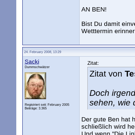
AN BEN!
Bist Du damit ein
Wetttermin erinne
24. February 2008, 13:29
Sacki
Zitat:
Dummschwätzer
Zitat von
Te
Doch irgend
sehen, wie 
Registriert seit: February 2005
Beiträge: 3.365
Der gute Ben hat 
schließlich wird h
Und wenn "Die Lin