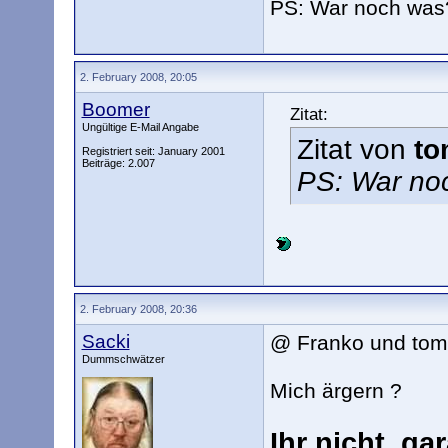
PS: War noch was? 
2. February 2008, 20:05
Boomer
Zitat:
Ungültige E-Mail Angabe
Zitat von
to
Registriert seit: January 2001
Beiträge: 2.007
PS: War noc
2. February 2008, 20:36
Sacki
@ Franko und tom
Dummschwätzer
Mich ärgern ?
Ihr nicht, gar