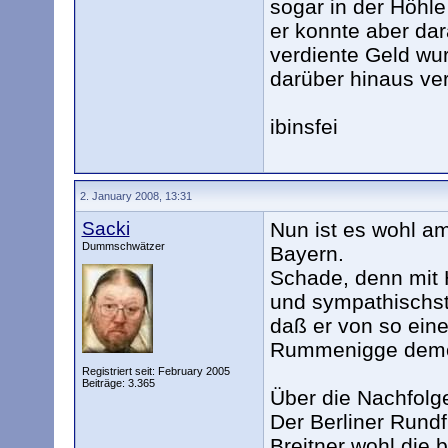
sogar in der Höhle
er konnte aber dar
verdiente Geld wu
darüber hinaus ver
ibinsfei
2. January 2008, 13:31
Sacki
Nun ist es wohl am
Dummschwätzer
Bayern.
Schade, denn mit 
und sympathischst
daß er von so ein
Rummenigge demon
Registriert seit: February 2005
Beiträge: 3.365
Über die Nachfolge
Der Berliner Rundf
Breitner wohl die 