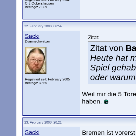
Ort: Ockershausen
Beiträge: 7.669
22. February 2008, 06:54
Sacki
Zitat:
Dummschwätzer
Zitat von
B
Heute hat m
Spiel gehabt
oder warum se
Registriert seit: February 2005
Beiträge: 3.365
Weil mir die 5 To
haben.
23. February 2008, 20:21
Sacki
Bremen ist vorers