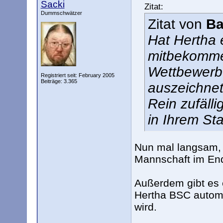
Sacki
Zitat:
Dummschwätzer
Zitat von
B
Hat Hertha 
mitbekomme
Wettbewerb 
Registriert seit: February 2005
Beiträge: 3.365
auszeichne
Rein zufälli
in Ihrem Sta
Nun mal langsam, 
Mannschaft im End
Außerdem gibt es e
Hertha BSC automa
wird.