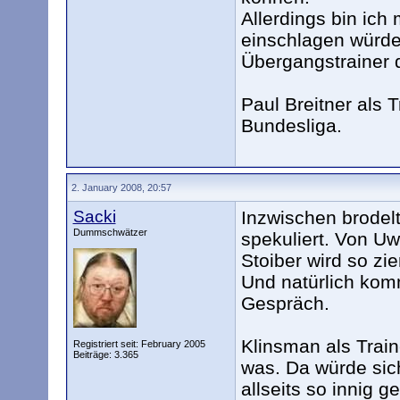
Allerdings bin ich 
einschlagen würde
Übergangstrainer 
Paul Breitner als T
Bundesliga.
2. January 2008, 20:57
Sacki
Inzwischen brodelt
Dummschwätzer
spekuliert. Von U
Stoiber wird so zi
Und natürlich kom
Gespräch.
Klinsman als Trai
Registriert seit: February 2005
Beiträge: 3.365
was. Da würde sich
allseits so innig g