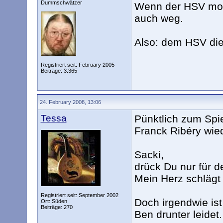
Dummschwätzer
Wenn der HSV morg
auch weg.
Also: dem HSV di
Registriert seit: February 2005
Beiträge: 3.365
24. February 2008, 13:06
Tessa
Pünktlich zum Spi
Franck Ribéry wiede
Sacki,
drück Du nur für 
Mein Herz schlägt 
Registriert seit: September 2002
Doch irgendwie is
Ort: Süden
Beiträge: 270
Ben drunter leidet