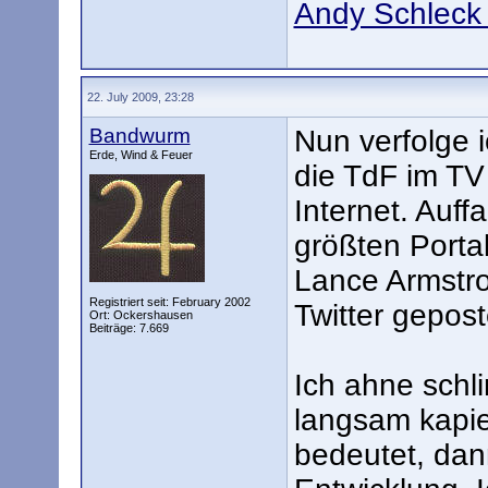
Andy Schleck 
22. July 2009, 23:28
Bandwurm
Nun verfolge 
Erde, Wind & Feuer
die TdF im TV
Internet. Auffa
größten Portal
Lance Armstron
Registriert seit: February 2002
Twitter gepost
Ort: Ockershausen
Beiträge: 7.669
Ich ahne schl
langsam kapie
bedeutet, dan