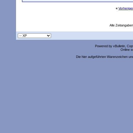
«
Vorherig
Alle Zeitangaben
Powered by vBulletin, Copy
Online s
Die hier aufgeführten Warenzeichen un