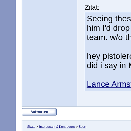
Zitat:
Seeing thes
him I'd drop
team. w/o t
hey pistoler
did i say in
Lance Armst
Skats
>
Interessant & Kontrovers
>
Sport