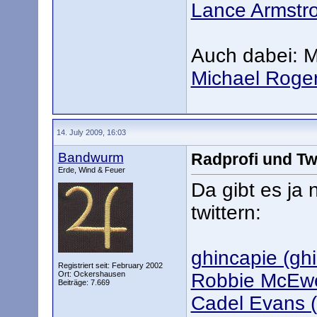
Lance Armstro
Auch dabei: M
Michael Roger
14. July 2009, 16:03
Bandwurm
Radprofi und Twi
Erde, Wind & Feuer
Da gibt es ja 
twittern:
ghincapie (ghi
Registriert seit: February 2002
Ort: Ockershausen
Robbie McEwe
Beiträge: 7.669
Cadel Evans (C