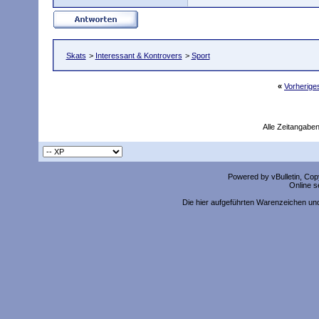
Skats
>
Interessant & Kontrovers
>
Sport
«
Vorherig
Alle Zeitangaben
Powered by vBulletin, Copy
Online s
Die hier aufgeführten Warenzeichen un