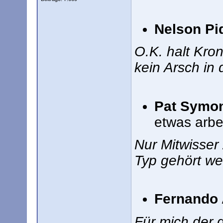
Nelson Piq
O.K. halt Kro
kein Arsch in d
Pat Symo
etwas arbe
Nur Mitwisser 
Typ gehört we
Fernando 
Für mich der g