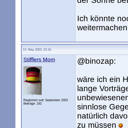
der Sonne bef
Ich könnte no
weitermachen.
13. May 2003, 22:16
Stifflers Mom
@binozap:
wäre ich ein H
lange Vorträg
unbewiesenen
Registriert seit: September 2002
Beiträge: 192
sinnlose Gege
natürlich davo
zu müssen