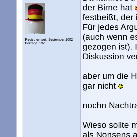
der Birne hat
festbeißt, der
Für jedes Arg
(auch wenn e
Registriert seit: September 2002
Beiträge: 192
gezogen ist). 
Diskussion ve
aber um die H
gar nicht
nochn Nachtra
Wieso sollte 
als Nonsens a