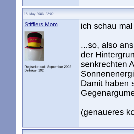
13. May 2003, 22:02
Stifflers Mom
ich schau ma
...so, also an
der Hintergru
senkrechten A
Registriert seit: September 2002
Beiträge: 192
Sonnenenergie
Damit haben s
Gegenargumen
(genaueres kon