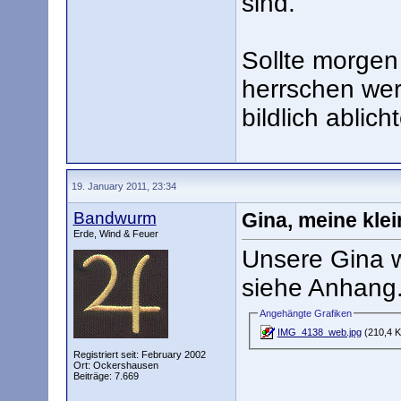
sind.
Sollte morgen
herrschen wer
bildlich ablic
19. January 2011, 23:34
Bandwurm
Gina, meine klei
Erde, Wind & Feuer
Unsere Gina wo
siehe Anhang
Angehängte Grafiken
IMG_4138_web.jpg
(210,4 K
Registriert seit: February 2002
Ort: Ockershausen
Beiträge: 7.669