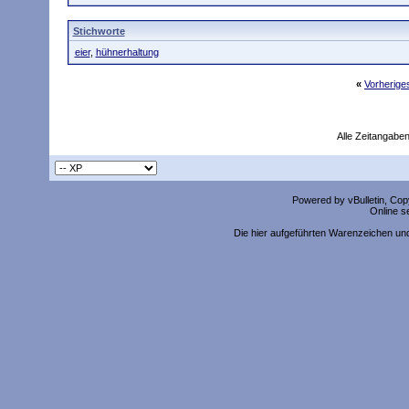
Stichworte
eier
,
hühnerhaltung
«
Vorherig
Alle Zeitangaben
Powered by vBulletin, Copy
Online s
Die hier aufgeführten Warenzeichen un