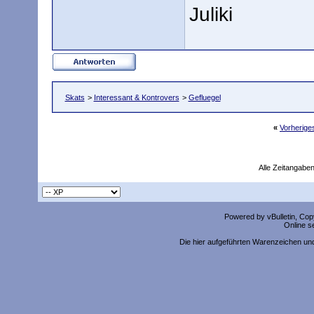
Juliki
Skats
>
Interessant & Kontrovers
>
Gefluegel
«
Vorherig
Alle Zeitangaben
Powered by vBulletin, Copy
Online s
Die hier aufgeführten Warenzeichen un