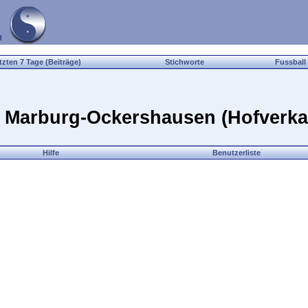
tzten 7 Tage (Beiträge)
Stichworte
Fussball
n Marburg-Ockershausen (Hofverka
Hilfe
Benutzerliste