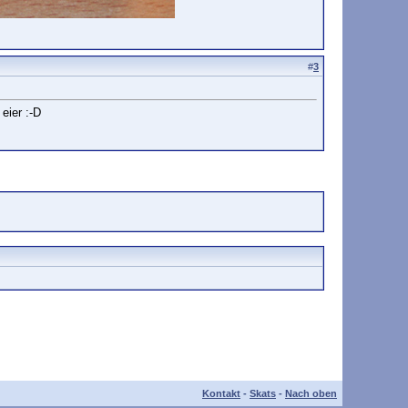
#
3
 eier :-D
Kontakt
-
Skats
-
Nach oben