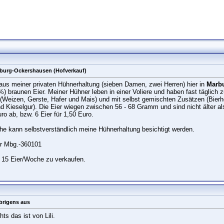
arburg-Ockershausen (Hofverkauf)
 aus meiner privaten Hühnerhaltung (sieben Damen, zwei Herren) hier in
Marb
0%) braunen Eier. Meiner Hühner leben in einer Voliere und haben fast täglich 
r (Weizen, Gerste, Hafer und Mais) und mit selbst gemischten Zusätzen (B
Kieselgur). Die Eier wiegen zwischen 56 - 68 Gramm und sind nicht älter al
ro ab, bzw. 6 Eier für 1,50 Euro.
he kann selbstverständlich meine Hühnerhaltung besichtigt werden.
er Mbg.-360101
. 15 Eier/Woche zu verkaufen.
brigens aus
ts das ist von Lili.