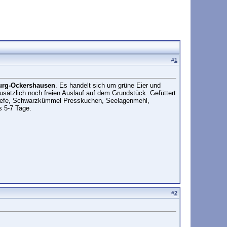
#
1
urg-Ockershausen
. Es handelt sich um grüne Eier und
zusätzlich noch freien Auslauf auf dem Grundstück. Gefüttert
ierhefe, Schwarzkümmel Presskuchen, Seelagenmehl,
s 5-7 Tage.
#
2