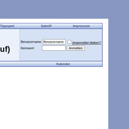
 Tippspiel
Sakniff
Impressum
Benutzername
Angemeldet bleiben?
uf)
Kennwort
Kalender