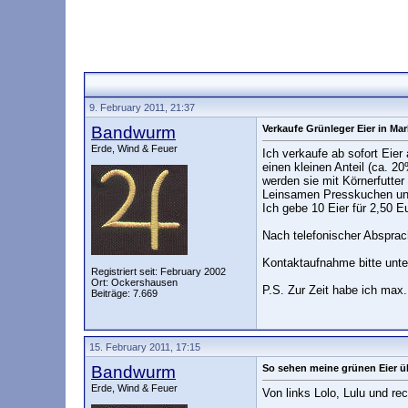
9. February 2011, 21:37
Bandwurm
Verkaufe Grünleger Eier in M
Erde, Wind & Feuer
Ich verkaufe ab sofort Eier
einen kleinen Anteil (ca. 2
werden sie mit Körnerfutte
Leinsamen Presskuchen und 
Ich gebe 10 Eier für 2,50 Eu
Nach telefonischer Absprac
Kontaktaufnahme bitte unt
Registriert seit: February 2002
Ort: Ockershausen
P.S. Zur Zeit habe ich max
Beiträge: 7.669
15. February 2011, 17:15
Bandwurm
So sehen meine grünen Eier ü
Erde, Wind & Feuer
Von links Lolo, Lulu und rech