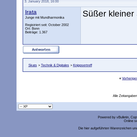
3. January 2018, 16:00
Irata
Süßer kleine
Junge mit Mundharmonika
Registriert seit: October 2002
Ort: Bonn
Beiträge: 1.367
Skats
>
Technik & Digitales
>
Knippsertreff
«
Vorherig
Alle Zeitangaben
Powered by vBulletin, Copy
Online s
Die hier aufgeführten Warenzeichen un