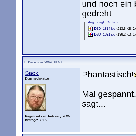
und noch ein 
gedreht
Angehängte Grafiken
DSD_1814.jpg
(213,6 KB, 7x
DSD_1821.jpg
(196,2 KB, 6x
8. December 2009, 18:58
Sacki
Phantastisch!
Dummschwätzer
Mal gespannt,
sagt...
Registriert seit: February 2005
Beiträge: 3.365