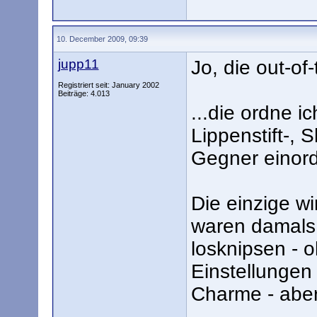
10. December 2009, 09:39
jupp11
Jo, die out-of
Registriert seit: January 2002
Beiträge: 4.013
...die ordne i
Lippenstift-,
Gegner einor
Die einzige w
waren damals
losknipsen - 
Einstellunge
Charme - abe