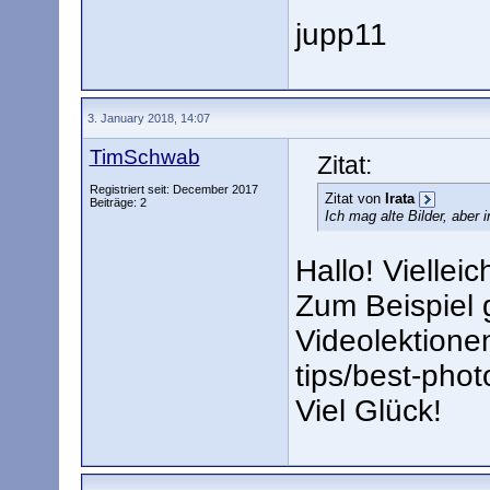
jupp11
3. January 2018, 14:07
TimSchwab
Zitat:
Registriert seit: December 2017
Zitat von
Irata
Beiträge: 2
Ich mag alte Bilder, aber i
Hallo! Viellei
Zum Beispiel g
Videolektione
tips/best-phot
Viel Glück!