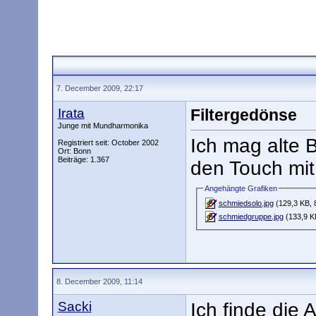
7. December 2009, 22:17
Irata
Filtergedönse
Junge mit Mundharmonika
Ich mag alte B
Registriert seit: October 2002
Ort: Bonn
Beiträge: 1.367
den Touch mit d
Angehängte Grafiken
schmiedsolo.jpg
(129,3 KB, 
schmiedgruppe.jpg
(133,9 K
8. December 2009, 11:14
Sacki
Ich finde die