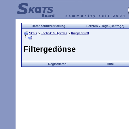
Datenschutzerklärung
Letzten 7 Tage (Beiträge)
Skats
>
Technik & Digitales
>
Knippsertreff
Filtergedönse
Registrieren
Hilfe