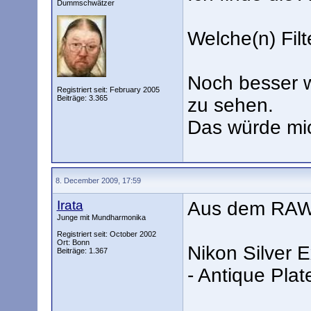
Dummschwätzer
Welche(n) Fil
Noch besser wä
Registriert seit: February 2005
Beiträge: 3.365
zu sehen.
Das würde mic
8. December 2009, 17:59
Irata
Aus dem RAW e
Junge mit Mundharmonika
Registriert seit: October 2002
Ort: Bonn
Nikon Silver E
Beiträge: 1.367
- Antique Plat