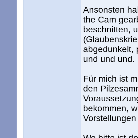
Ansonsten hab
the Cam gearb
beschnitten, u
(Glaubenskrie
abgedunkelt, p
und und und.
Für mich ist 
den Pilzesamm
Voraussetzun
bekommen, wo
Vorstellungen 
Wo bitte ist d