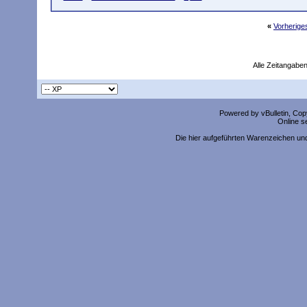
«
Vorherig
Alle Zeitangaben
Powered by vBulletin, Copy
Online s
Die hier aufgeführten Warenzeichen un