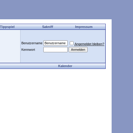
 Tippspiel
Sakniff
Impressum
Benutzername
Angemeldet bleiben?
Kennwort
Kalender