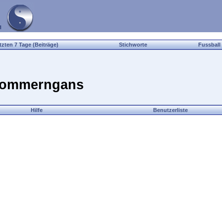
tzten 7 Tage (Beiträge)
Stichworte
Fussball
 Pommerngans
Hilfe
Benutzerliste