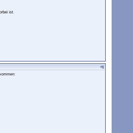
rbei ist.
#
6
bekommen: