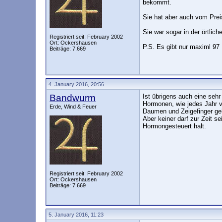
bekommt.
Sie hat aber auch vom Prei
Sie war sogar in der örtlic
Registriert seit: February 2002
Ort: Ockershausen
P.S. Es gibt nur maximl 97
Beiträge: 7.669
4. January 2016, 20:56
Bandwurm
Ist übrigens auch eine sehr
Hormonen, wie jedes Jahr vo
Erde, Wind & Feuer
Daumen und Zeigefinger geh
Aber keiner darf zur Zeit 
Hormongesteuert halt.
Registriert seit: February 2002
Ort: Ockershausen
Beiträge: 7.669
5. January 2016, 11:23