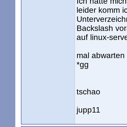
Ich hatte mich
leider komm i
Unterverzeichn
Backslash vora
auf linux-serv
mal abwarten 
*gg
tschao
jupp11