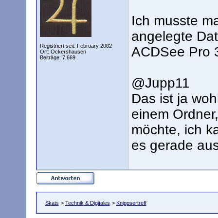
Ich musste man
angelegte Dat
Registriert seit: February 2002
ACDSee Pro 3
Ort: Ockershausen
Beiträge: 7.669
@Jupp11
Das ist ja woh
einem Ordner,
möchte, ich k
es gerade aus
Skats
>
Technik & Digitales
>
Knippsertreff