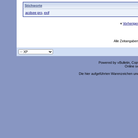
Stichworte
acdsee pro
,
exif
«
Vorherig
Alle Zeitangaben
Powered by vBulletin, Copy
Online s
Die hier aufgeführten Warenzeichen un