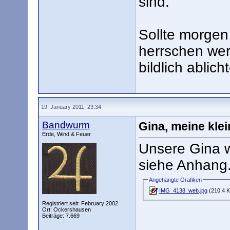
sind.
Sollte morgen
herrschen wer
bildlich ablic
19. January 2011, 23:34
Bandwurm
Gina, meine klei
Erde, Wind & Feuer
Unsere Gina wo
siehe Anhang
Angehängte Grafiken
IMG_4138_web.jpg
(210,4 K
Registriert seit: February 2002
Ort: Ockershausen
Beiträge: 7.669