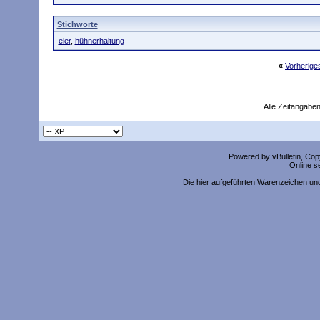
Stichworte
eier
,
hühnerhaltung
«
Vorherig
Alle Zeitangaben
Powered by vBulletin, Copy
Online s
Die hier aufgeführten Warenzeichen un