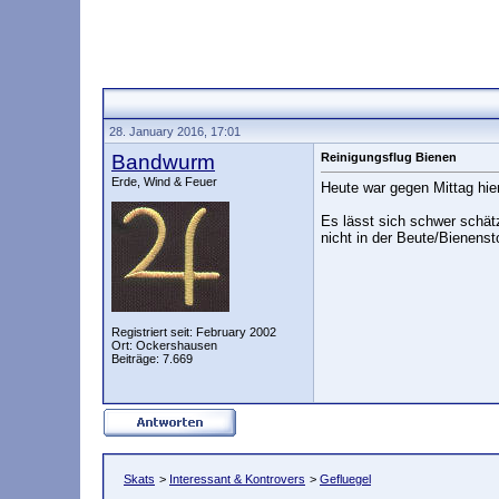
28. January 2016, 17:01
Bandwurm
Reinigungsflug Bienen
Erde, Wind & Feuer
Heute war gegen Mittag hie
Es lässt sich schwer schät
nicht in der Beute/Bienens
Registriert seit: February 2002
Ort: Ockershausen
Beiträge: 7.669
Skats
>
Interessant & Kontrovers
>
Gefluegel