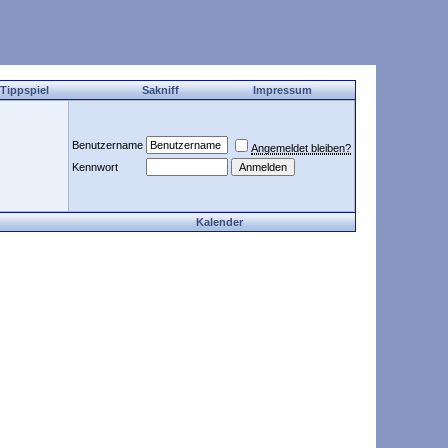
 Tippspiel
Sakniff
Impressum
Benutzername
Angemeldet bleiben?
Kennwort
Kalender