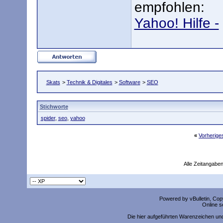
empfohlen:
Yahoo! Hilfe -
Skats
>
Technik & Digitales
>
Software
>
SEO
Stichworte
spider
,
seo
,
yahoo
«
Vorherig
Alle Zeitangaben
Powered by vBulletin, Copy
Online s
Die hier aufgeführten Warenzeichen un