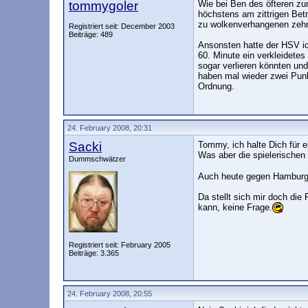
tommygoler
Wie bei Ben des öfteren zu
höchstens am zittrigen Bet
zu wolkenverhangenen zehn 
Registriert seit: December 2003
Beiträge: 489
Ansonsten hatte der HSV i
60. Minute ein verkleidete
sogar verlieren könnten un
haben mal wieder zwei Punk
Ordnung.
24. February 2008, 20:31
Sacki
Tommy, ich halte Dich für 
Was aber die spielerischen 
Dummschwätzer
Auch heute gegen Hamburg wa
Da stellt sich mir doch die
kann, keine Frage.
Registriert seit: February 2005
Beiträge: 3.365
24. February 2008, 20:55