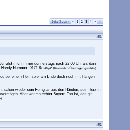
Seite 3 von 4
<
1
2
3
4
>
#
51
 Du rufst mich immer donnerstags nach 22.00 Uhr an, dann
ine Handy-Nummer: 0171-8
2
64§y#*
(Unleserlich/Übertragungsfehler)
ywood bei einem Heimspiel am Ende doch noch mit Hängen
cht schon wieder sein Fernglas aus den Händen, sein Herz in
gsvermögen. Aber wer ein echter Bayern-Fan ist, das gilt
-)
#
52