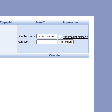
 Tippspiel
Sakniff
Impressum
Benutzername
Angemeldet bleiben?
Kennwort
Kalender