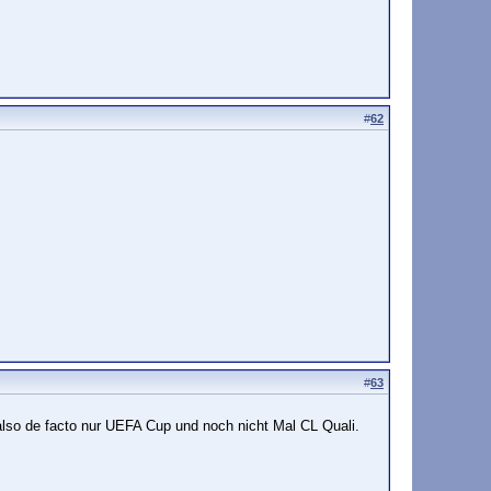
#
62
#
63
also de facto nur UEFA Cup und noch nicht Mal CL Quali.