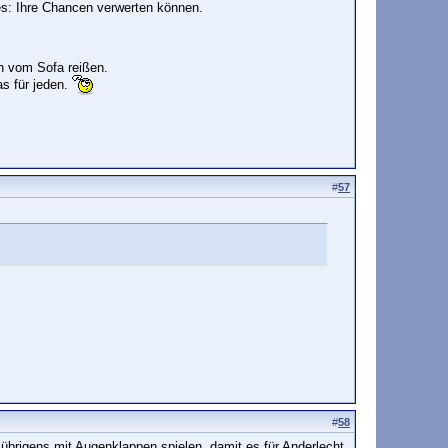
es: Ihre Chancen verwerten können.
h vom Sofa reißen.
as für jeden.
#
57
#
58
übrigens mit Augenklappen spielen, damit es für Anderlecht