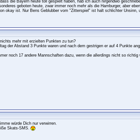
, dass die Bayern heute toll gespielt haben, hab ich auch nirgendwo geschrie
sonderes geboten heute, zwar immer noch mehr als die Hamburger, aber eben 
on okay ist. Nur Bens Geblubber vom "Zitterspiel" ist halt schlichter Unsinn,
nichts mehr mit erzielten Punkten zu tun?
tag der Abstand 3 Punkte waren und nach dem gestrigen er auf 4 Punkte ange
mer noch 17 andere Mannschaften dazu, wenn die allerdings nicht so richtig w
imme würde Dich nur verwirren.
heiße Skats-SMS.