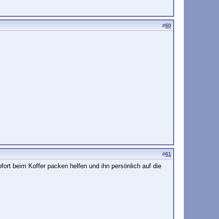
#
60
#
61
rt beim Koffer packen helfen und ihn persönlich auf die