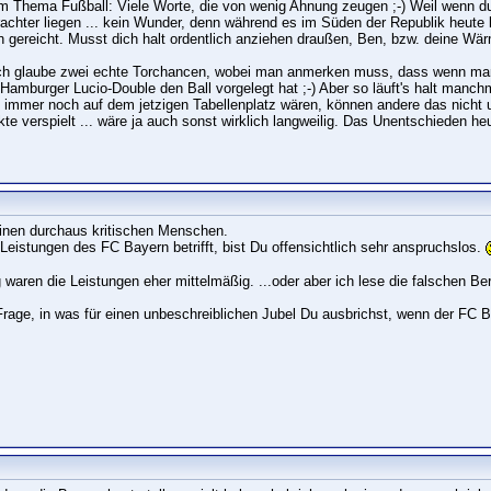
m Thema Fußball: Viele Worte, die von wenig Ahnung zeugen ;-) Weil wenn du 
rachter liegen ... kein Wunder, denn während es im Süden der Republik heute 
gereicht. Musst dich halt ordentlich anziehen draußen, Ben, bzw. deine Wä
ch glaube zwei echte Torchancen, wobei man anmerken muss, dass wenn man 
s Hamburger Lucio-Double den Ball vorgelegt hat ;-) Aber so läuft's halt man
d immer noch auf dem jetzigen Tabellenplatz wären, können andere das nicht
te verspielt ... wäre ja auch sonst wirklich langweilig. Das Unentschieden h
einen durchaus kritischen Menschen.
Leistungen des FC Bayern betrifft, bist Du offensichtlich sehr anspruchslos.
ren die Leistungen eher mittelmäßig. ...oder aber ich lese die falschen Beri
 Frage, in was für einen unbeschreiblichen Jubel Du ausbrichst, wenn der FC Ba