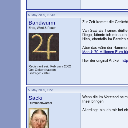
5. May 2009, 10:30
Bandwurm
Zur Zeit kommt die Gerüchte
Erde, Wind & Feuer
Van Gaal als Trainer, dürft
Diego, könnte ich mir auch 
Hleb, ebenfalls im Bereich
Aber das wäre der Hammer
ManU: 70 Millionen Euro fü
Hier der original Artikel:
htt
Registriert seit: February 2002
Ort: Ockershausen
Beiträge: 7.669
5. May 2009, 11:20
Sacki
Wenn die im Vorstand beim 
Insel bringen.
Dummschwätzer
Allerdings bin ich mir bei