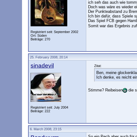
ich seh das auch wie tommy
Doch was wäre es wieder e
Der Punkteabstand zu Brem
Ich bin dafür, dass Spiele
Das Spiel FCB gegen Hambur
Somit war das Ergebnis zuf
Registriert seit: September 2002
Ort: Süden
Beiträge: 270
25. February 2008, 20:14
sinadevil
Zitat:
Ben, meine glockenkla
Ich denke, es reicht 
Stimme? Reibeisen
die s
Registriert seit: July 2004
Beiträge: 222
6. March 2008, 23:15
So ein Pech aber auch für 