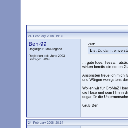
24. February 2008, 19:50
Ben-99
Zitat:
Ungültige E-Mail Angabe
Bist Du damit einverst
Registriert seit: June 2003
Beiträge: 5.899
... gute Idee, Tessa. Tats
wirken bereits die ersten 
Ansonsten freue ich mich f
und Würgen wenigstens den
Wollen wir für GröMaZ Hoene
die Hose und sein Hirn in d
sogar für die Untermenschen
Gruß Ben
24. February 2008, 20:14