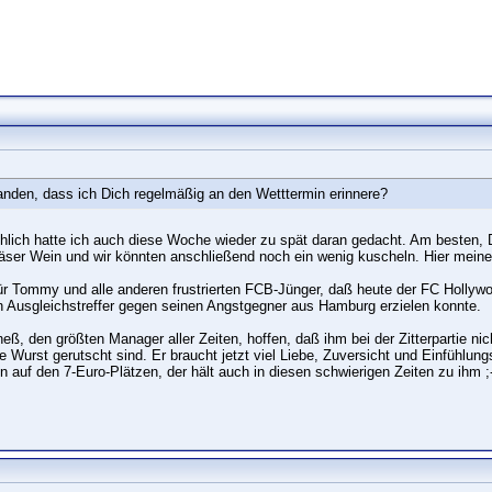
anden, dass ich Dich regelmäßig an den Wetttermin erinnere?
ächlich hatte ich auch diese Woche wieder zu spät daran gedacht. Am besten,
Gläser Wein und wir könnten anschließend noch ein wenig kuscheln. Hier me
ür Tommy und alle anderen frustrierten FCB-Jünger, daß heute der FC Holl
 Ausgleichstreffer gegen seinen Angstgegner aus Hamburg erzielen konnte.
ß, den größten Manager aller Zeiten, hoffen, daß ihm bei der Zitterpartie ni
ie Wurst gerutscht sind. Er braucht jetzt viel Liebe, Zuversicht und Einfühlun
 auf den 7-Euro-Plätzen, der hält auch in diesen schwierigen Zeiten zu ihm ;