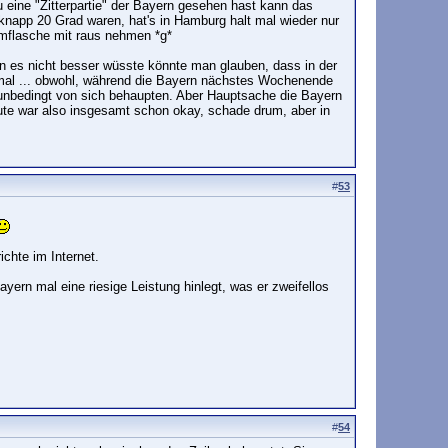
eine "Zitterpartie" der Bayern gesehen hast kann das
knapp 20 Grad waren, hat's in Hamburg halt mal wieder nur
rmflasche mit raus nehmen *g*
es nicht besser wüsste könnte man glauben, dass in der
chmal ... obwohl, während die Bayern nächstes Wochenende
 unbedingt von sich behaupten. Aber Hauptsache die Bayern
eute war also insgesamt schon okay, schade drum, aber in
#
53
chte im Internet.
yern mal eine riesige Leistung hinlegt, was er zweifellos
#
54