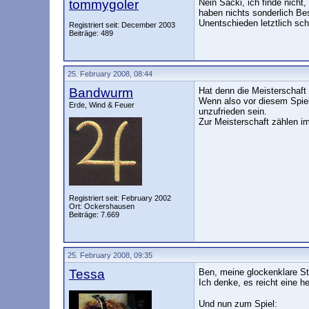
tommygoler
Nein Sacki, ich finde nicht
haben nichts sonderlich Be
Unentschieden letztlich sch
Registriert seit: December 2003
Beiträge: 489
25. February 2008, 08:44
Bandwurm
Hat denn die Meisterschaft 
Wenn also vor diesem Spiel
Erde, Wind & Feuer
unzufrieden sein.
Zur Meisterschaft zählen im
Registriert seit: February 2002
Ort: Ockershausen
Beiträge: 7.669
25. February 2008, 09:35
Tessa
Ben, meine glockenklare St
Ich denke, es reicht eine 
Und nun zum Spiel: