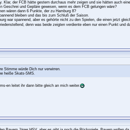
. Klar, der FCB hätte gestern durchaus mehr zeigen und sie hätten auch ein
in Geschrei und Gepläre gewesen, wenn es dem FCB gelungen wäre?
en wären dann 6 Punkte, der zu Hamburg 8?
 spannend bleiben und das bis zum Schluß der Saison.
g war spannend, aber es gehörte nicht zu den Spielen, die einen jetzt gleic
riedenstellend, denn was beide zeigten verdiente eben nur einen Punkt und d
re Stimme würde Dich nur verwirren.
eine heiße Skats-SMS.
ms-en leitet ihr dann bitte gleich an mich weiter.
den Bayern Jäger HSV, aber es gibt ja noch die Rückspiele, Bayern wollen da 