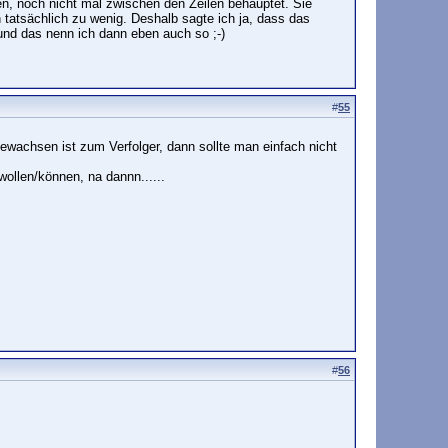
ben, noch nicht mal zwischen den Zeilen behauptet. Sie
tatsächlich zu wenig. Deshalb sagte ich ja, dass das
 und das nenn ich dann eben auch so ;-)
#
55
wachsen ist zum Verfolger, dann sollte man einfach nicht
ollen/können, na dannn......
#
56