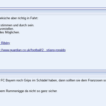
küche aber richtig in Fahrt:
e stimmen und durch sein.
vorstellen.
 des Möglichen.
:
r Ribéry
p://www.guardian.co.uk/football/2...stiano-ronaldo
FC Bayern noch Grips im Schädel haben, dann sollten sie dem Franzosen sofo
 einem Rummenigge da nicht so ganz sicher.