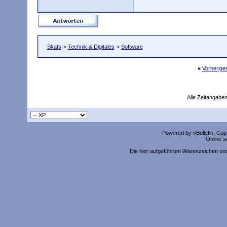
Skats
>
Technik & Digitales
>
Software
«
Vorherig
Alle Zeitangaben
Powered by vBulletin, Copy
Online s
Die hier aufgeführten Warenzeichen un