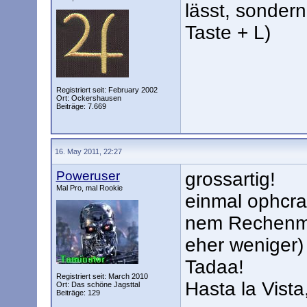
lässt, sonder
Taste + L)
Registriert seit: February 2002
Ort: Ockershausen
Beiträge: 7.669
16. May 2011, 22:27
Poweruser
grossartig!
Mal Pro, mal Rookie
einmal ophcrac
nem Rechenmo
eher weniger)
Tadaa!
Registriert seit: March 2010
Hasta la Vist
Ort: Das schöne Jagsttal
Beiträge: 129