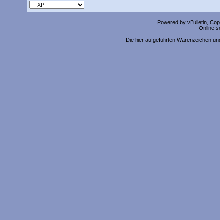
Powered by vBulletin, Copy
Online s
Die hier aufgeführten Warenzeichen un