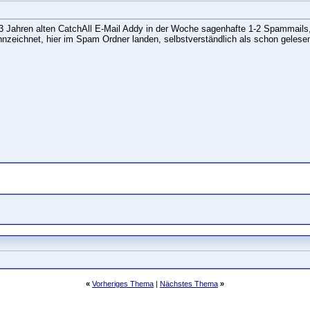
 13 Jahren alten CatchAll E-Mail Addy in der Woche sagenhafte 1-2 Spammai
ennzeichnet, hier im Spam Ordner landen, selbstverständlich als schon geles
«
Vorheriges Thema
|
Nächstes Thema
»