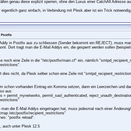
ällen genau diese explizit sperren, ohne den Luxus einer CatchAll Adresse au
r eigentlich ganz einfach, in Verbindung mit Plesk aber ist ein Trick notwendi
 Postfix
ddy in Postfix aus zu schliessen (Sender bekommt ein REJECT), muss man ein
nannt. Dort tragt man die E-Mail Addys ein, die gesperrt werden sollen (bei
 noch eine Zeile in die "/etc/postfix/main.cf" ein, nämlich "smtpd_recipient_
estrictions".
t dies nicht, da Plesk selber schon eine Zeile mit "smtpd_recipient_restrictions
dem schon vorhanden Eintrag ein Komma setzen, dann ein Leerzeichen und dann
 so aus:
ons = permit_mynetworks, permit_sasl_authenticated, reject_unauth_destinati
estrictions"
wo man die E-Mail Addys eingetragen hat, muss jedesmal nach einer Änderung
map /etc/postfix/recipient_restrictions"
es: "postfix reload".
s, auch unter Plesk 12.5