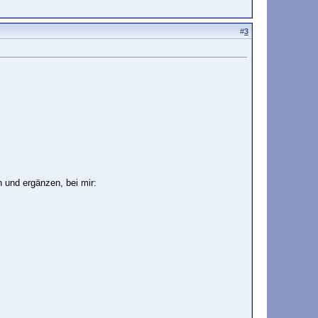
#
3
n und ergänzen, bei mir:
ted, reject_unauth_destination, check_recipient_access h