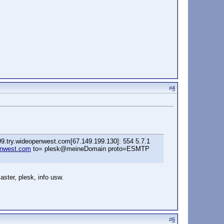
#
4
.try.wideopenwest.com[67.149.199.130]: 554 5.7.1
nwest.com
to= plesk@meineDomain proto=ESMTP
ter, plesk, info usw.
#
5