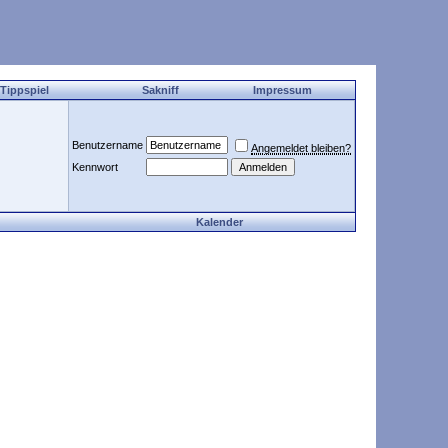
 Tippspiel
Sakniff
Impressum
Benutzername
Angemeldet bleiben?
Kennwort
Kalender