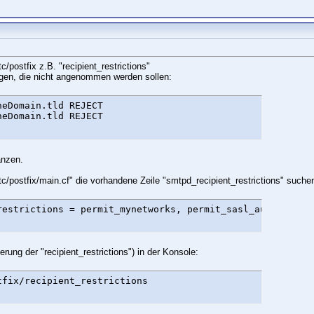
c/postfix z.B. "recipient_restrictions"
agen, die nicht angenommen werden sollen:
eDomain.tld REJECT

neDomain.tld REJECT
änzen.
tc/postfix/main.cf" die vorhandene Zeile "smtpd_recipient_restrictions" suche
restrictions = permit_mynetworks, permit_sasl_authentica
rung der "recipient_restrictions") in der Konsole:
tfix/recipient_restrictions