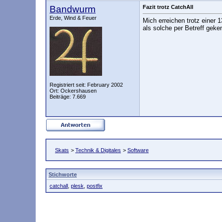
Bandwurm
Fazit trotz CatchAll
Erde, Wind & Feuer
Mich erreichen trotz einer
als solche per Betreff gek
Registriert seit: February 2002
Ort: Ockershausen
Beiträge: 7.669
Skats
>
Technik & Digitales
>
Software
Stichworte
catchall
,
plesk
,
postfix