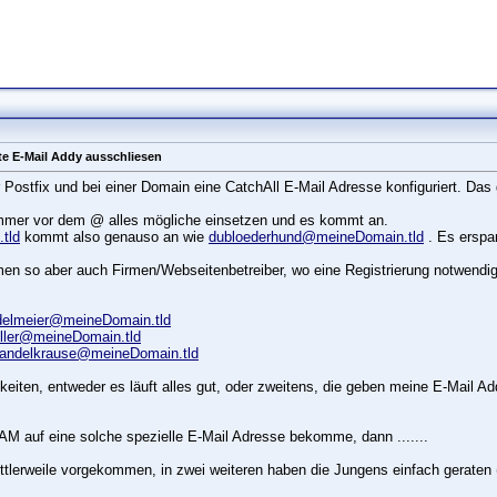
te E-Mail Addy ausschliesen
r Postfix und bei einer Domain eine CatchAll E-Mail Adresse konfiguriert. Das
mmer vor dem @ alles mögliche einsetzen und es kommt an.
tld
kommt also genauso an wie
dubloederhund@meineDomain.tld
. Es erspar
en so aber auch Firmen/Webseitenbetreiber, wo eine Registrierung notwendig i
delmeier@meineDomain.tld
ller@meineDomain.tld
andelkrause@meineDomain.tld
chkeiten, entweder es läuft alles gut, oder zweitens, die geben meine E-Mail A
PAM auf eine solche spezielle E-Mail Adresse bekomme, dann .......
 mittlerweile vorgekommen, in zwei weiteren haben die Jungens einfach gerate