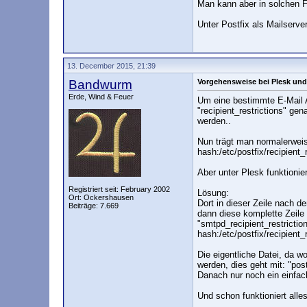
Man kann aber in solchen F
Unter Postfix als Mailserve
13. December 2015, 21:39
Bandwurm
Vorgehensweise bei Plesk und
Erde, Wind & Feuer
Um eine bestimmte E-Mail A
"recipient_restrictions" ge
werden..
Nun trägt man normalerweise
hash:/etc/postfix/recipient_r
Aber unter Plesk funktionier
Registriert seit: February 2002
Lösung:
Ort: Ockershausen
Dort in dieser Zeile nach 
Beiträge: 7.669
dann diese komplette Zeile
"smtpd_recipient_restricti
hash:/etc/postfix/recipient_r
Die eigentliche Datei, da 
werden, dies geht mit: "post
Danach nur noch ein einfach
Und schon funktioniert alle