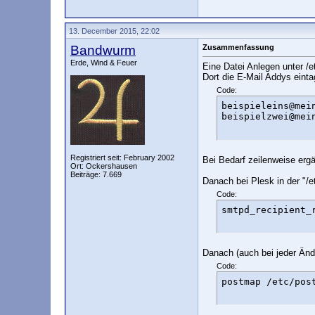
13. December 2015, 22:02
Bandwurm
Zusammenfassung
Erde, Wind & Feuer
Eine Datei Anlegen unter /et
Dort die E-Mail Addys eint
Code:
beispieleins@mein
beispielzwei@mei
Registriert seit: February 2002
Bei Bedarf zeilenweise erg
Ort: Ockershausen
Beiträge: 7.669
Danach bei Plesk in der "/e
Code:
smtpd_recipient_
Danach (auch bei jeder Ände
Code:
postmap /etc/pos