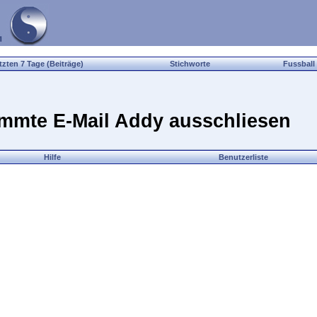
tzten 7 Tage (Beiträge)
Stichworte
Fussball
timmte E-Mail Addy ausschliesen
Hilfe
Benutzerliste