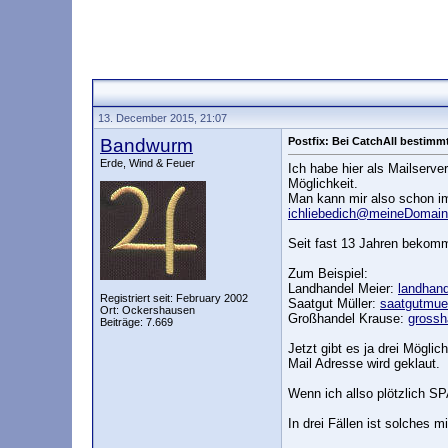
13. December 2015, 21:07
Bandwurm
Postfix: Bei CatchAll bestimm
Erde, Wind & Feuer
Ich habe hier als Mailserve
Möglichkeit.
Man kann mir also schon i
ichliebedich@meineDomain.
Seit fast 13 Jahren bekomm
Zum Beispiel:
Landhandel Meier:
landhan
Registriert seit: February 2002
Saatgut Müller:
saatgutmue
Ort: Ockershausen
Großhandel Krause:
grossh
Beiträge: 7.669
Jetzt gibt es ja drei Mögli
Mail Adresse wird geklaut.
Wenn ich allso plötzlich S
In drei Fällen ist solches