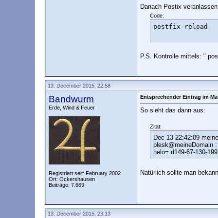
Danach Postix veranlassen 
Code:
postfix reload
P.S. Kontrolle mittels: " pos
13. December 2015, 22:58
Bandwurm
Entsprechender Eintrag im Mai
Erde, Wind & Feuer
So sieht das dann aus:
Zitat:
Dec 13 22:42:09 meine
plesk@meineDomain : R
helo= d149-67-130-199
Natürlich sollte man bekan
Registriert seit: February 2002
Ort: Ockershausen
Beiträge: 7.669
13. December 2015, 23:13