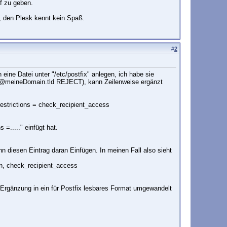
f zu geben.
g, den Plesk kennt kein Spaß.
#
2
e Datei unter "/etc/postfix" anlegen, ich habe sie
spiel@meineDomain.tld REJECT), kann Zeilenweise ergänzt
restrictions = check_recipient_access
 =....." einfügt hat.
 diesen Eintrag daran Einfügen. In meinen Fall also sieht
on, check_recipient_access
/Ergänzung in ein für Postfix lesbares Format umgewandelt