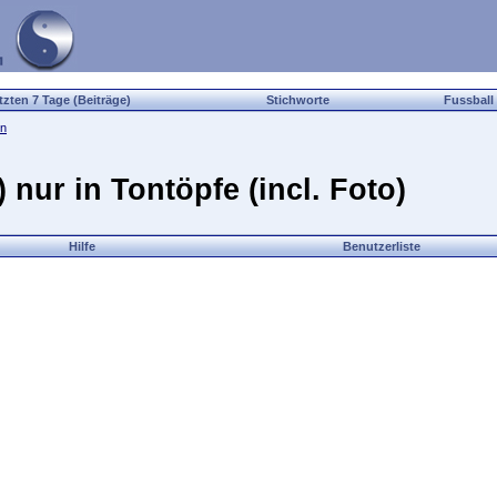
tzten 7 Tage (Beiträge)
Stichworte
Fussball
en
) nur in Tontöpfe (incl. Foto)
Hilfe
Benutzerliste