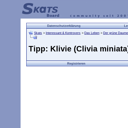
Datenschutzerklärung
Le
Skats
>
Interessant & Kontrovers
>
Das Leben
>
Der grüne Daum
Tipp: Klivie (Clivia miniata
Registrieren