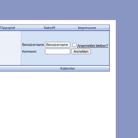
 Tippspiel
Sakniff
Impressum
Benutzername
Angemeldet bleiben?
Kennwort
Kalender