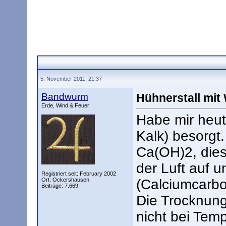
5. November 2011, 21:37
Bandwurm
Hühnerstall mit
Erde, Wind & Feuer
Habe mir heut
Kalk) besorgt
Ca(OH)2, die
der Luft auf 
Registriert seit: February 2002
Ort: Ockershausen
(Calciumcarbo
Beiträge: 7.669
Die Trocknung
nicht bei Tem