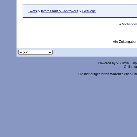
Skats
>
Interessant & Kontrovers
>
Gefluegel
«
Vorherig
Alle Zeitangaben
Powered by vBulletin, Copy
Online s
Die hier aufgeführten Warenzeichen un